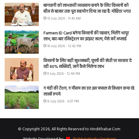
बागवानी को लाभकारी व्यवसाय बनाने के लिए किसानों को
बीज से बाजार तक पूरा सहयोग दिया जा रहा है: मोहिंदर भगत
15 July 2026 - 11:43 AM
Farmers ID Card बनेगा किसानों की पहचान, मिलेंगे भरपूर
लाभ, बार-बार रजिस्ट्रेशन का झंझट खत्म, ऐसे करें अप्लाई
10 July 2026 - 12:42 PM
किसानों के लिए बड़ी खुशखबरी, फूलों की खेती पर सरकार दे
रही 40% सब्सिडी, जानें कैसे मिलेगा लाभ
9 July 2026 - 12:46 PM
न मंडी की टेंशन, न मौसम का डर! इस फसल से किसान कमा रहे
लाखों रुपये
8 July 2026 - 6:07 PM
© Copyright 2026, All Rights Reserved to HindiKhabar.Com