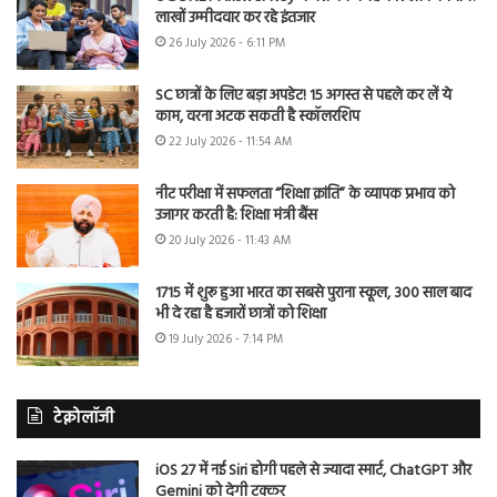
लाखों उम्मीदवार कर रहे इंतजार
26 July 2026 - 6:11 PM
SC छात्रों के लिए बड़ा अपडेट! 15 अगस्त से पहले कर लें ये
काम, वरना अटक सकती है स्कॉलरशिप
22 July 2026 - 11:54 AM
नीट परीक्षा में सफलता “शिक्षा क्रांति” के व्यापक प्रभाव को
उजागर करती है: शिक्षा मंत्री बैंस
20 July 2026 - 11:43 AM
1715 में शुरू हुआ भारत का सबसे पुराना स्कूल, 300 साल बाद
भी दे रहा है हजारों छात्रों को शिक्षा
19 July 2026 - 7:14 PM
टेक्नोलॉजी
iOS 27 में नई Siri होगी पहले से ज्यादा स्मार्ट, ChatGPT और
Gemini को देगी टक्कर