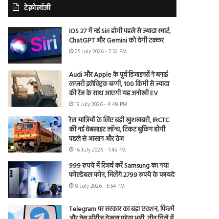
टेक्नोलॉजी
iOS 27 में नई Siri होगी पहले से ज्यादा स्मार्ट,
ChatGPT और Gemini को देगी टक्कर
25 July 2026 - 7:52 PM
Audi और Apple के पूर्व डिजाइनरों ने बनाई
लग्जरी इलेक्ट्रिक बग्गी, 100 किमी से ज्यादा
की रेंज के साथ आएगी यह अनोखी EV
19 July 2026 - 4:48 PM
रेल यात्रियों के लिए बड़ी खुशखबरी, IRCTC
की नई वेबसाइट लॉन्च, टिकट बुकिंग होगी
पहले से आसान और तेज
16 July 2026 - 1:45 PM
999 रुपये में रिजर्व करें Samsung का नया
फोल्डेबल फोन, मिलेंगे 2799 रुपये के फायदे
8 July 2026 - 5:54 PM
Telegram पर सरकार का बड़ा एक्शन, फिल्में
और वेब सीरीज देखना पड़ेगा भारी, तीन दिनों में