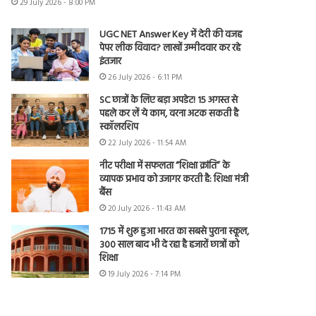
29 July 2026 - 8:00 PM
UGC NET Answer Key में देरी की वजह
पेपर लीक विवाद? लाखों उम्मीदवार कर रहे
इंतजार
26 July 2026 - 6:11 PM
SC छात्रों के लिए बड़ा अपडेट! 15 अगस्त से
पहले कर लें ये काम, वरना अटक सकती है
स्कॉलरशिप
22 July 2026 - 11:54 AM
नीट परीक्षा में सफलता “शिक्षा क्रांति” के
व्यापक प्रभाव को उजागर करती है: शिक्षा मंत्री
बैंस
20 July 2026 - 11:43 AM
1715 में शुरू हुआ भारत का सबसे पुराना स्कूल,
300 साल बाद भी दे रहा है हजारों छात्रों को
शिक्षा
19 July 2026 - 7:14 PM