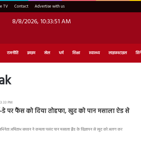
ve TV
Contact
Advertise with us
8/8/2026, 10:33:52 AM
राजनीति
क्राइम
खेल
धर्म
शिक्षा
स्वास्थ्य
लाइफ़स्टाइल
सिन
ak
 3:33 PM
्थ-डे पर फैंस को दिया तोहफा, खुद को पान मसाला ऐड से
म अभिनेता अमिताभ बच्चन ने कमला पसंद पान मसाला ब्रैंड के विज्ञापन से खुद को अलग कर