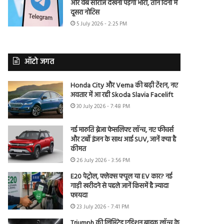
और वेब सीरीज देखना पड़ेगा भारी, तीन दिनों में
दूसरा नोटिस
5 July 2026 - 2:25 PM
ऑटो जगत
Honda City और Verna की बढ़ी टेंशन, नए
अवतार में आ रही Skoda Slavia Facelift
30 July 2026 - 7:48 PM
नई मारुति ब्रेजा फेसलिफ्ट लॉन्च, नए फीचर्स
और टर्बो इंजन के साथ आई SUV, जानें क्या है
कीमत
26 July 2026 - 3:56 PM
E20 पेट्रोल, फ्लेक्स फ्यूल या EV कार? नई
गाड़ी खरीदने से पहले जानें किसमें है ज्यादा
फायदा
23 July 2026 - 7:41 PM
Triumph की लिमिटेड एडिशन बाइक लॉन्च के