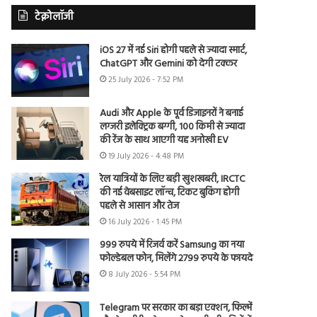
टेक्नोलॉजी
iOS 27 में नई Siri होगी पहले से ज्यादा स्मार्ट,
ChatGPT और Gemini को देगी टक्कर
25 July 2026 - 7:52 PM
Audi और Apple के पूर्व डिजाइनरों ने बनाई
लग्जरी इलेक्ट्रिक बग्गी, 100 किमी से ज्यादा
की रेंज के साथ आएगी यह अनोखी EV
19 July 2026 - 4:48 PM
रेल यात्रियों के लिए बड़ी खुशखबरी, IRCTC
की नई वेबसाइट लॉन्च, टिकट बुकिंग होगी
पहले से आसान और तेज
16 July 2026 - 1:45 PM
999 रुपये में रिजर्व करें Samsung का नया
फोल्डेबल फोन, मिलेंगे 2799 रुपये के फायदे
8 July 2026 - 5:54 PM
Telegram पर सरकार का बड़ा एक्शन, फिल्में