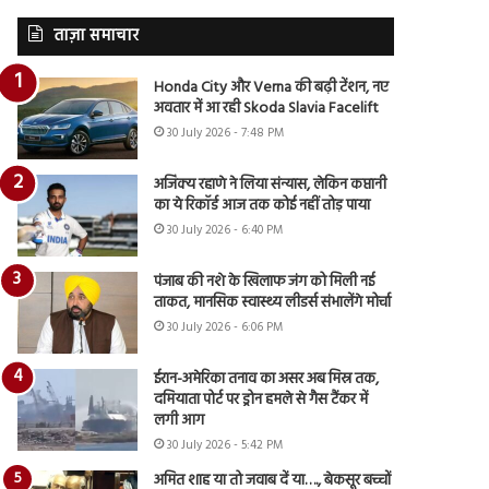
ताज़ा समाचार
Honda City और Verna की बढ़ी टेंशन, नए
अवतार में आ रही Skoda Slavia Facelift
30 July 2026 - 7:48 PM
अजिंक्य रहाणे ने लिया संन्यास, लेकिन कप्तानी
का ये रिकॉर्ड आज तक कोई नहीं तोड़ पाया
30 July 2026 - 6:40 PM
पंजाब की नशे के खिलाफ जंग को मिली नई
ताकत, मानसिक स्वास्थ्य लीडर्स संभालेंगे मोर्चा
30 July 2026 - 6:06 PM
ईरान-अमेरिका तनाव का असर अब मिस्र तक,
दमियाता पोर्ट पर ड्रोन हमले से गैस टैंकर में
लगी आग
30 July 2026 - 5:42 PM
अमित शाह या तो जवाब दें या…., बेकसूर बच्चों