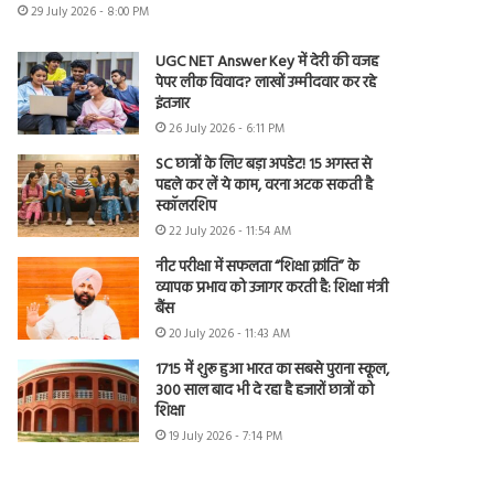
29 July 2026 - 8:00 PM
UGC NET Answer Key में देरी की वजह
पेपर लीक विवाद? लाखों उम्मीदवार कर रहे
इंतजार
26 July 2026 - 6:11 PM
SC छात्रों के लिए बड़ा अपडेट! 15 अगस्त से
पहले कर लें ये काम, वरना अटक सकती है
स्कॉलरशिप
22 July 2026 - 11:54 AM
नीट परीक्षा में सफलता “शिक्षा क्रांति” के
व्यापक प्रभाव को उजागर करती है: शिक्षा मंत्री
बैंस
20 July 2026 - 11:43 AM
1715 में शुरू हुआ भारत का सबसे पुराना स्कूल,
300 साल बाद भी दे रहा है हजारों छात्रों को
शिक्षा
19 July 2026 - 7:14 PM