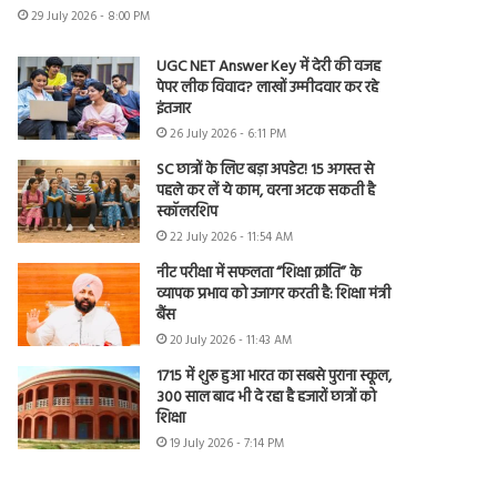
29 July 2026 - 8:00 PM
UGC NET Answer Key में देरी की वजह
पेपर लीक विवाद? लाखों उम्मीदवार कर रहे
इंतजार
26 July 2026 - 6:11 PM
SC छात्रों के लिए बड़ा अपडेट! 15 अगस्त से
पहले कर लें ये काम, वरना अटक सकती है
स्कॉलरशिप
22 July 2026 - 11:54 AM
नीट परीक्षा में सफलता “शिक्षा क्रांति” के
व्यापक प्रभाव को उजागर करती है: शिक्षा मंत्री
बैंस
20 July 2026 - 11:43 AM
1715 में शुरू हुआ भारत का सबसे पुराना स्कूल,
300 साल बाद भी दे रहा है हजारों छात्रों को
शिक्षा
19 July 2026 - 7:14 PM