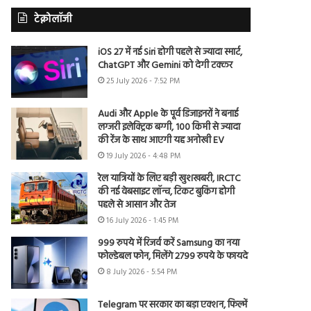
टेक्नोलॉजी
iOS 27 में नई Siri होगी पहले से ज्यादा स्मार्ट,
ChatGPT और Gemini को देगी टक्कर
25 July 2026 - 7:52 PM
Audi और Apple के पूर्व डिजाइनरों ने बनाई
लग्जरी इलेक्ट्रिक बग्गी, 100 किमी से ज्यादा
की रेंज के साथ आएगी यह अनोखी EV
19 July 2026 - 4:48 PM
रेल यात्रियों के लिए बड़ी खुशखबरी, IRCTC
की नई वेबसाइट लॉन्च, टिकट बुकिंग होगी
पहले से आसान और तेज
16 July 2026 - 1:45 PM
999 रुपये में रिजर्व करें Samsung का नया
फोल्डेबल फोन, मिलेंगे 2799 रुपये के फायदे
8 July 2026 - 5:54 PM
Telegram पर सरकार का बड़ा एक्शन, फिल्में