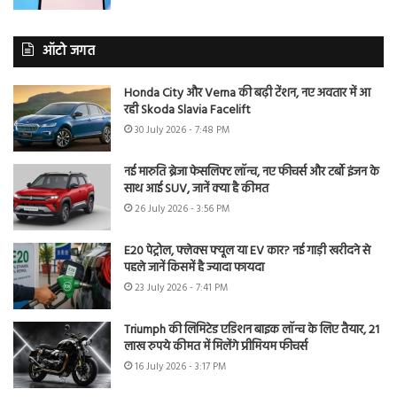
ऑटो जगत
Honda City और Verna की बढ़ी टेंशन, नए अवतार में आ
रही Skoda Slavia Facelift
30 July 2026 - 7:48 PM
नई मारुति ब्रेजा फेसलिफ्ट लॉन्च, नए फीचर्स और टर्बो इंजन के
साथ आई SUV, जानें क्या है कीमत
26 July 2026 - 3:56 PM
E20 पेट्रोल, फ्लेक्स फ्यूल या EV कार? नई गाड़ी खरीदने से
पहले जानें किसमें है ज्यादा फायदा
23 July 2026 - 7:41 PM
Triumph की लिमिटेड एडिशन बाइक लॉन्च के लिए तैयार, 21
लाख रुपये कीमत में मिलेंगे प्रीमियम फीचर्स
16 July 2026 - 3:17 PM