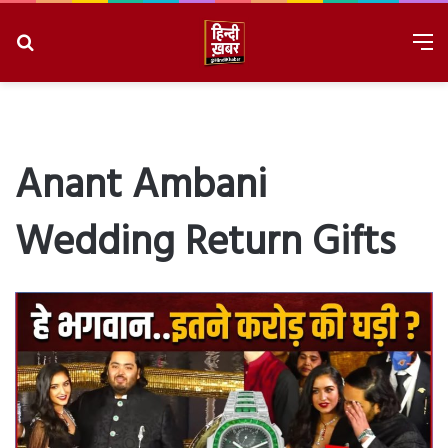
Search
M
for
8/6/2026, 3:34:56 AM
Anant Ambani
Wedding Return Gifts