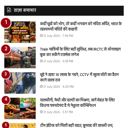
ताज़ा समाचार
कहीं चूहों को भोग, तो कहीं भगवान को मदिरा अर्पित, भारत के
रहस्यमयी मंदिरों की कहानी
31 July 2026 - 7:54 PM
Train यात्रियों के लिए बड़ी सुविधा, अब IRCTC से ऑनलाइन
बुक कर सकेंगे एक्सेस लगेज
31 July 2026 - 6:59 PM
चूहे ने उड़ाए 10 लाख के गहने, CCTV में खुला चोरी का हैरान
करने वाला राज
31 July 2026 - 6:26 PM
दालचीनी, मेथी और हल्दी का मिश्रण, जानें सेहत के लिए
कितना फायदेमंद है ये नेचुरल कॉम्बिनेशन
31 July 2026 - 5:57 PM
टीम इंडिया को मिली बड़ी राहत, बुमराह की वापसी तय,