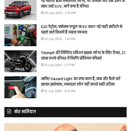
नई मारुति ब्रेजा फेसलिफ्ट लॉन्च, नए फीचर्स और टर्बो इंजन के
साथ आई SUV, जानें क्या है कीमत
26 July 2026 - 3:56 PM
E20 पेट्रोल, फ्लेक्स फ्यूल या EV कार? नई गाड़ी खरीदने से
पहले जानें किसमें है ज्यादा फायदा
23 July 2026 - 7:41 PM
Triumph की लिमिटेड एडिशन बाइक लॉन्च के लिए तैयार, 21
लाख रुपये कीमत में मिलेंगे प्रीमियम फीचर्स
16 July 2026 - 3:17 PM
जानिए Hazard Light का क्या काम है, कब और कैसे करें
इसका इस्तेमाल, ज्यादातर लोग नहीं जानते सही तरीका
12 July 2026 - 6:14 PM
खेत खलिहान