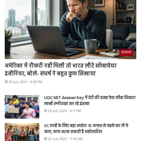
वायरल
अमेरिका में नौकरी नहीं मिली तो भारत लौटे सॉफ्टवेयर
इंजीनियर, बोले- संघर्ष ने बहुत कुछ सिखाया
29 July 2026 - 8:00 PM
UGC NET Answer Key में देरी की वजह पेपर लीक विवाद?
लाखों उम्मीदवार कर रहे इंतजार
26 July 2026 - 6:11 PM
SC छात्रों के लिए बड़ा अपडेट! 15 अगस्त से पहले कर लें ये
काम, वरना अटक सकती है स्कॉलरशिप
22 July 2026 - 11:54 AM