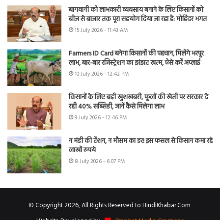
बागवानी को लाभकारी व्यवसाय बनाने के लिए किसानों को
बीज से बाजार तक पूरा सहयोग दिया जा रहा है: मोहिंदर भगत
15 July 2026 - 11:43 AM
Farmers ID Card बनेगा किसानों की पहचान, मिलेंगे भरपूर
लाभ, बार-बार रजिस्ट्रेशन का झंझट खत्म, ऐसे करें अप्लाई
10 July 2026 - 12:42 PM
किसानों के लिए बड़ी खुशखबरी, फूलों की खेती पर सरकार दे
रही 40% सब्सिडी, जानें कैसे मिलेगा लाभ
9 July 2026 - 12:46 PM
न मंडी की टेंशन, न मौसम का डर! इस फसल से किसान कमा रहे
लाखों रुपये
8 July 2026 - 6:07 PM
© Copyright 2026, All Rights Reserved to HindiKhabar.Com