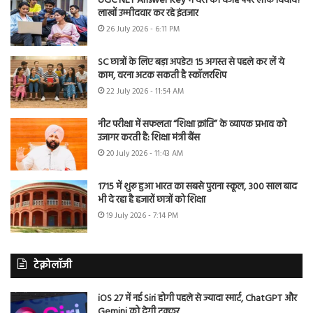
UGC NET Answer Key में देरी की वजह पेपर लीक विवाद?
लाखों उम्मीदवार कर रहे इंतजार
26 July 2026 - 6:11 PM
SC छात्रों के लिए बड़ा अपडेट! 15 अगस्त से पहले कर लें ये
काम, वरना अटक सकती है स्कॉलरशिप
22 July 2026 - 11:54 AM
नीट परीक्षा में सफलता “शिक्षा क्रांति” के व्यापक प्रभाव को
उजागर करती है: शिक्षा मंत्री बैंस
20 July 2026 - 11:43 AM
1715 में शुरू हुआ भारत का सबसे पुराना स्कूल, 300 साल बाद
भी दे रहा है हजारों छात्रों को शिक्षा
19 July 2026 - 7:14 PM
टेक्नोलॉजी
iOS 27 में नई Siri होगी पहले से ज्यादा स्मार्ट, ChatGPT और
Gemini को देगी टक्कर