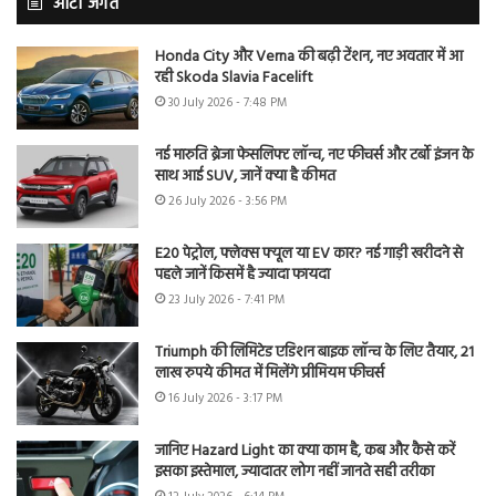
ऑटो जगत
Honda City और Verna की बढ़ी टेंशन, नए अवतार में आ
रही Skoda Slavia Facelift
30 July 2026 - 7:48 PM
नई मारुति ब्रेजा फेसलिफ्ट लॉन्च, नए फीचर्स और टर्बो इंजन के
साथ आई SUV, जानें क्या है कीमत
26 July 2026 - 3:56 PM
E20 पेट्रोल, फ्लेक्स फ्यूल या EV कार? नई गाड़ी खरीदने से
पहले जानें किसमें है ज्यादा फायदा
23 July 2026 - 7:41 PM
Triumph की लिमिटेड एडिशन बाइक लॉन्च के लिए तैयार, 21
लाख रुपये कीमत में मिलेंगे प्रीमियम फीचर्स
16 July 2026 - 3:17 PM
जानिए Hazard Light का क्या काम है, कब और कैसे करें
इसका इस्तेमाल, ज्यादातर लोग नहीं जानते सही तरीका