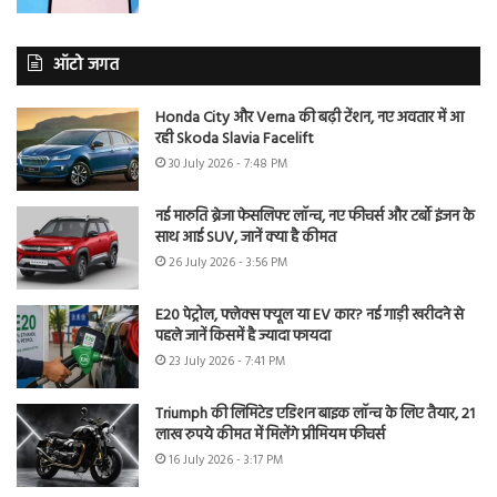
ऑटो जगत
Honda City और Verna की बढ़ी टेंशन, नए अवतार में आ
रही Skoda Slavia Facelift
30 July 2026 - 7:48 PM
नई मारुति ब्रेजा फेसलिफ्ट लॉन्च, नए फीचर्स और टर्बो इंजन के
साथ आई SUV, जानें क्या है कीमत
26 July 2026 - 3:56 PM
E20 पेट्रोल, फ्लेक्स फ्यूल या EV कार? नई गाड़ी खरीदने से
पहले जानें किसमें है ज्यादा फायदा
23 July 2026 - 7:41 PM
Triumph की लिमिटेड एडिशन बाइक लॉन्च के लिए तैयार, 21
लाख रुपये कीमत में मिलेंगे प्रीमियम फीचर्स
16 July 2026 - 3:17 PM