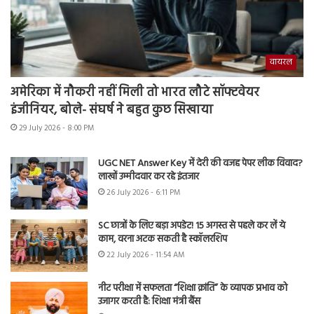
वायरल
अमेरिका में नौकरी नहीं मिली तो भारत लौटे सॉफ्टवेयर
इंजीनियर, बोले- संघर्ष ने बहुत कुछ सिखाया
29 July 2026 - 8:00 PM
UGC NET Answer Key में देरी की वजह पेपर लीक विवाद?
लाखों उम्मीदवार कर रहे इंतजार
26 July 2026 - 6:11 PM
SC छात्रों के लिए बड़ा अपडेट! 15 अगस्त से पहले कर लें ये
काम, वरना अटक सकती है स्कॉलरशिप
22 July 2026 - 11:54 AM
नीट परीक्षा में सफलता “शिक्षा क्रांति” के व्यापक प्रभाव को
उजागर करती है: शिक्षा मंत्री बैंस