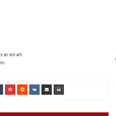
्र का जाप करें।
ोगा।
In
Tumblr
Pinterest
Reddit
VKontakte
Share via Email
Print