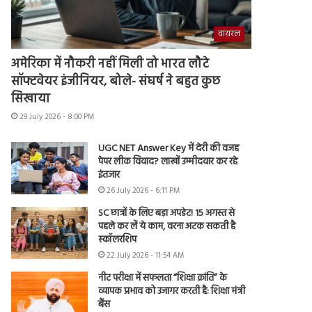
वायरल
अमेरिका में नौकरी नहीं मिली तो भारत लौटे
सॉफ्टवेयर इंजीनियर, बोले- संघर्ष ने बहुत कुछ
सिखाया
29 July 2026 - 8:00 PM
UGC NET Answer Key में देरी की वजह
पेपर लीक विवाद? लाखों उम्मीदवार कर रहे
इंतजार
26 July 2026 - 6:11 PM
SC छात्रों के लिए बड़ा अपडेट! 15 अगस्त से
पहले कर लें ये काम, वरना अटक सकती है
स्कॉलरशिप
22 July 2026 - 11:54 AM
नीट परीक्षा में सफलता “शिक्षा क्रांति” के
व्यापक प्रभाव को उजागर करती है: शिक्षा मंत्री
बैंस