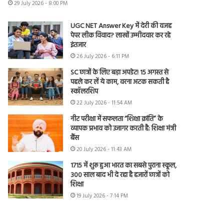
29 July 2026 - 8:00 PM
UGC NET Answer Key में देरी की वजह
पेपर लीक विवाद? लाखों उम्मीदवार कर रहे
इंतजार
26 July 2026 - 6:11 PM
SC छात्रों के लिए बड़ा अपडेट! 15 अगस्त से
पहले कर लें ये काम, वरना अटक सकती है
स्कॉलरशिप
22 July 2026 - 11:54 AM
नीट परीक्षा में सफलता “शिक्षा क्रांति” के
व्यापक प्रभाव को उजागर करती है: शिक्षा मंत्री
बैंस
20 July 2026 - 11:43 AM
1715 में शुरू हुआ भारत का सबसे पुराना स्कूल,
300 साल बाद भी दे रहा है हजारों छात्रों को
शिक्षा
19 July 2026 - 7:14 PM