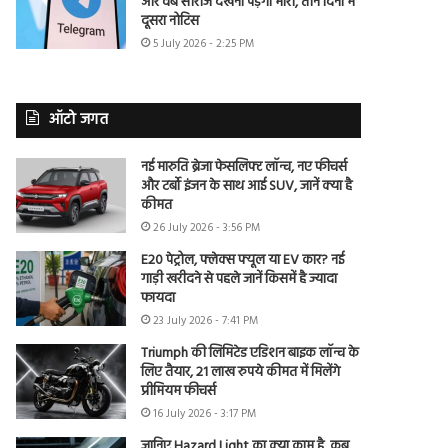
और वेब सीरीज देखना पड़ेगा भारी, तीन दिनों में
दूसरा नोटिस
5 July 2026 - 2:25 PM
ऑटो जगत
नई मारुति ब्रेजा फेसलिफ्ट लॉन्च, नए फीचर्स
और टर्बो इंजन के साथ आई SUV, जानें क्या है
कीमत
26 July 2026 - 3:56 PM
E20 पेट्रोल, फ्लेक्स फ्यूल या EV कार? नई
गाड़ी खरीदने से पहले जानें किसमें है ज्यादा
फायदा
23 July 2026 - 7:41 PM
Triumph की लिमिटेड एडिशन बाइक लॉन्च के
लिए तैयार, 21 लाख रुपये कीमत में मिलेंगे
प्रीमियम फीचर्स
16 July 2026 - 3:17 PM
जानिए Hazard Light का क्या काम है, कब