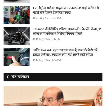
E20 पेट्रोल, फ्लेक्स फ्यूल या EV कार? नई गाड़ी खरीदने से
पहले जानें किसमें है ज्यादा फायदा
23 July 2026 - 7:41 PM
Triumph की लिमिटेड एडिशन बाइक लॉन्च के लिए तैयार, 21
लाख रुपये कीमत में मिलेंगे प्रीमियम फीचर्स
16 July 2026 - 3:17 PM
जानिए Hazard Light का क्या काम है, कब और कैसे करें
इसका इस्तेमाल, ज्यादातर लोग नहीं जानते सही तरीका
12 July 2026 - 6:14 PM
खेत खलिहान