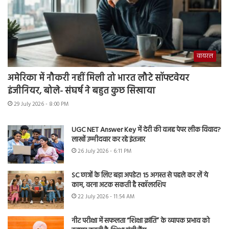
वायरल
अमेरिका में नौकरी नहीं मिली तो भारत लौटे सॉफ्टवेयर
इंजीनियर, बोले- संघर्ष ने बहुत कुछ सिखाया
29 July 2026 - 8:00 PM
UGC NET Answer Key में देरी की वजह पेपर लीक विवाद?
लाखों उम्मीदवार कर रहे इंतजार
26 July 2026 - 6:11 PM
SC छात्रों के लिए बड़ा अपडेट! 15 अगस्त से पहले कर लें ये
काम, वरना अटक सकती है स्कॉलरशिप
22 July 2026 - 11:54 AM
नीट परीक्षा में सफलता “शिक्षा क्रांति” के व्यापक प्रभाव को