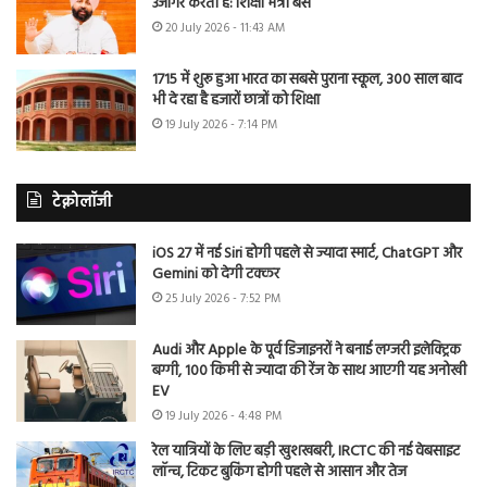
उजागर करती है: शिक्षा मंत्री बैंस
20 July 2026 - 11:43 AM
1715 में शुरू हुआ भारत का सबसे पुराना स्कूल, 300 साल बाद
भी दे रहा है हजारों छात्रों को शिक्षा
19 July 2026 - 7:14 PM
टेक्नोलॉजी
iOS 27 में नई Siri होगी पहले से ज्यादा स्मार्ट, ChatGPT और
Gemini को देगी टक्कर
25 July 2026 - 7:52 PM
Audi और Apple के पूर्व डिजाइनरों ने बनाई लग्जरी इलेक्ट्रिक
बग्गी, 100 किमी से ज्यादा की रेंज के साथ आएगी यह अनोखी
EV
19 July 2026 - 4:48 PM
रेल यात्रियों के लिए बड़ी खुशखबरी, IRCTC की नई वेबसाइट
लॉन्च, टिकट बुकिंग होगी पहले से आसान और तेज