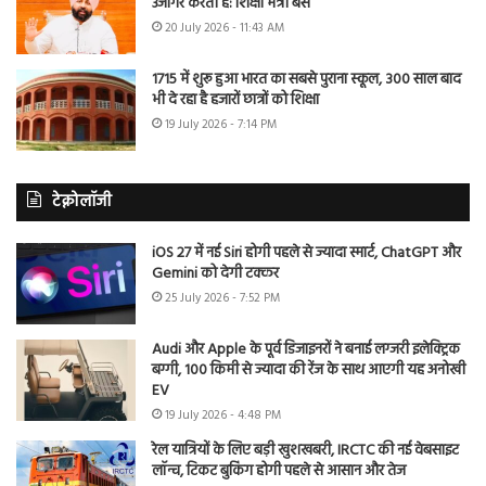
उजागर करती है: शिक्षा मंत्री बैंस
20 July 2026 - 11:43 AM
1715 में शुरू हुआ भारत का सबसे पुराना स्कूल, 300 साल बाद
भी दे रहा है हजारों छात्रों को शिक्षा
19 July 2026 - 7:14 PM
टेक्नोलॉजी
iOS 27 में नई Siri होगी पहले से ज्यादा स्मार्ट, ChatGPT और
Gemini को देगी टक्कर
25 July 2026 - 7:52 PM
Audi और Apple के पूर्व डिजाइनरों ने बनाई लग्जरी इलेक्ट्रिक
बग्गी, 100 किमी से ज्यादा की रेंज के साथ आएगी यह अनोखी
EV
19 July 2026 - 4:48 PM
रेल यात्रियों के लिए बड़ी खुशखबरी, IRCTC की नई वेबसाइट
लॉन्च, टिकट बुकिंग होगी पहले से आसान और तेज