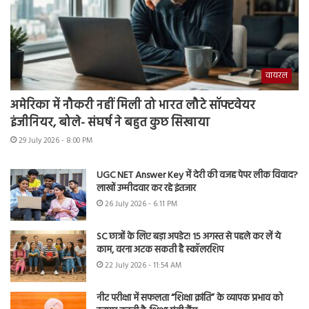
वायरल
अमेरिका में नौकरी नहीं मिली तो भारत लौटे सॉफ्टवेयर
इंजीनियर, बोले- संघर्ष ने बहुत कुछ सिखाया
29 July 2026 - 8:00 PM
UGC NET Answer Key में देरी की वजह पेपर लीक विवाद?
लाखों उम्मीदवार कर रहे इंतजार
26 July 2026 - 6:11 PM
SC छात्रों के लिए बड़ा अपडेट! 15 अगस्त से पहले कर लें ये
काम, वरना अटक सकती है स्कॉलरशिप
22 July 2026 - 11:54 AM
नीट परीक्षा में सफलता “शिक्षा क्रांति” के व्यापक प्रभाव को