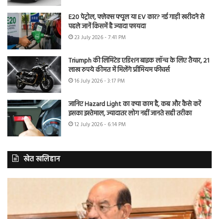
E20 पेट्रोल, फ्लेक्स फ्यूल या EV कार? नई गाड़ी खरीदने से
पहले जानें किसमें है ज्यादा फायदा
23 July 2026 - 7:41 PM
Triumph की लिमिटेड एडिशन बाइक लॉन्च के लिए तैयार, 21
लाख रुपये कीमत में मिलेंगे प्रीमियम फीचर्स
16 July 2026 - 3:17 PM
जानिए Hazard Light का क्या काम है, कब और कैसे करें
इसका इस्तेमाल, ज्यादातर लोग नहीं जानते सही तरीका
12 July 2026 - 6:14 PM
खेत खलिहान