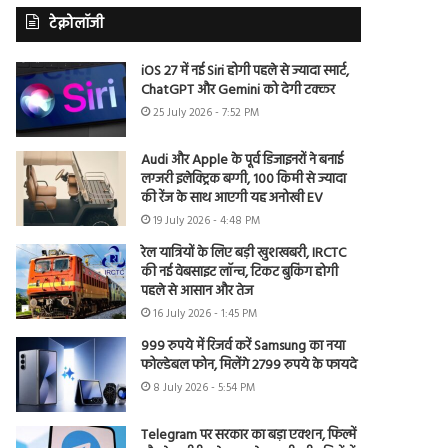
टेक्नोलॉजी
iOS 27 में नई Siri होगी पहले से ज्यादा स्मार्ट,
ChatGPT और Gemini को देगी टक्कर
25 July 2026 - 7:52 PM
Audi और Apple के पूर्व डिजाइनरों ने बनाई
लग्जरी इलेक्ट्रिक बग्गी, 100 किमी से ज्यादा
की रेंज के साथ आएगी यह अनोखी EV
19 July 2026 - 4:48 PM
रेल यात्रियों के लिए बड़ी खुशखबरी, IRCTC
की नई वेबसाइट लॉन्च, टिकट बुकिंग होगी
पहले से आसान और तेज
16 July 2026 - 1:45 PM
999 रुपये में रिजर्व करें Samsung का नया
फोल्डेबल फोन, मिलेंगे 2799 रुपये के फायदे
8 July 2026 - 5:54 PM
Telegram पर सरकार का बड़ा एक्शन, फिल्में