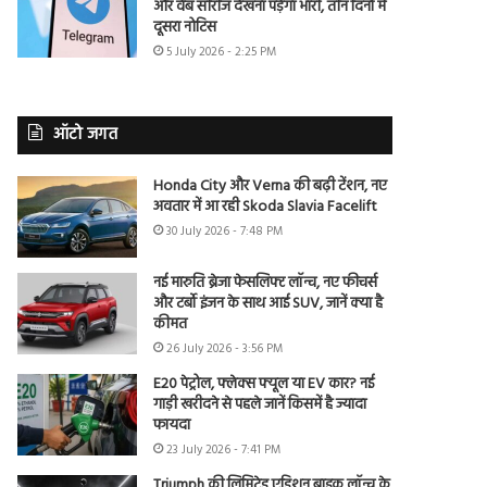
और वेब सीरीज देखना पड़ेगा भारी, तीन दिनों में
दूसरा नोटिस
5 July 2026 - 2:25 PM
ऑटो जगत
Honda City और Verna की बढ़ी टेंशन, नए
अवतार में आ रही Skoda Slavia Facelift
30 July 2026 - 7:48 PM
नई मारुति ब्रेजा फेसलिफ्ट लॉन्च, नए फीचर्स
और टर्बो इंजन के साथ आई SUV, जानें क्या है
कीमत
26 July 2026 - 3:56 PM
E20 पेट्रोल, फ्लेक्स फ्यूल या EV कार? नई
गाड़ी खरीदने से पहले जानें किसमें है ज्यादा
फायदा
23 July 2026 - 7:41 PM
Triumph की लिमिटेड एडिशन बाइक लॉन्च के