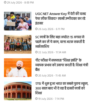
29 July 2026 - 8:00 PM
UGC NET Answer Key में देरी की वजह
पेपर लीक विवाद? लाखों उम्मीदवार कर रहे
इंतजार
26 July 2026 - 6:11 PM
SC छात्रों के लिए बड़ा अपडेट! 15 अगस्त से
पहले कर लें ये काम, वरना अटक सकती है
स्कॉलरशिप
22 July 2026 - 11:54 AM
नीट परीक्षा में सफलता “शिक्षा क्रांति” के
व्यापक प्रभाव को उजागर करती है: शिक्षा मंत्री
बैंस
20 July 2026 - 11:43 AM
1715 में शुरू हुआ भारत का सबसे पुराना स्कूल,
300 साल बाद भी दे रहा है हजारों छात्रों को
शिक्षा
19 July 2026 - 7:14 PM