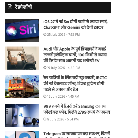
टेक्नोलॉजी
iOS 27 में नई Siri होगी पहले से ज्यादा स्मार्ट,
ChatGPT और Gemini को देगी टक्कर
25 July 2026 - 7:52 PM
Audi और Apple के पूर्व डिजाइनरों ने बनाई
लग्जरी इलेक्ट्रिक बग्गी, 100 किमी से ज्यादा
की रेंज के साथ आएगी यह अनोखी EV
19 July 2026 - 4:48 PM
रेल यात्रियों के लिए बड़ी खुशखबरी, IRCTC
की नई वेबसाइट लॉन्च, टिकट बुकिंग होगी
पहले से आसान और तेज
16 July 2026 - 1:45 PM
999 रुपये में रिजर्व करें Samsung का नया
फोल्डेबल फोन, मिलेंगे 2799 रुपये के फायदे
8 July 2026 - 5:54 PM
Telegram पर सरकार का बड़ा एक्शन, फिल्में