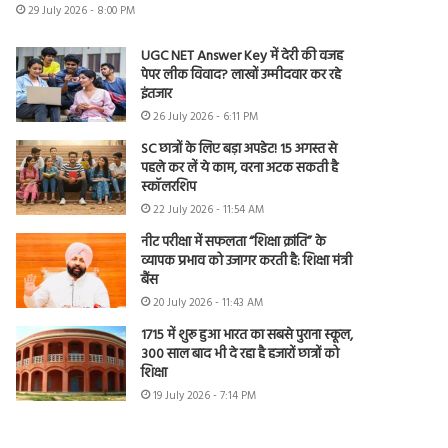
29 July 2026 - 8:00 PM
UGC NET Answer Key में देरी की वजह
पेपर लीक विवाद? लाखों उम्मीदवार कर रहे
इंतजार
26 July 2026 - 6:11 PM
SC छात्रों के लिए बड़ा अपडेट! 15 अगस्त से
पहले कर लें ये काम, वरना अटक सकती है
स्कॉलरशिप
22 July 2026 - 11:54 AM
नीट परीक्षा में सफलता “शिक्षा क्रांति” के
व्यापक प्रभाव को उजागर करती है: शिक्षा मंत्री
बैंस
20 July 2026 - 11:43 AM
1715 में शुरू हुआ भारत का सबसे पुराना स्कूल,
300 साल बाद भी दे रहा है हजारों छात्रों को
शिक्षा
19 July 2026 - 7:14 PM