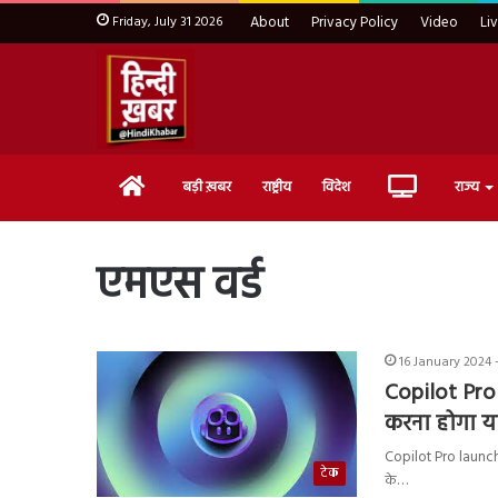
Friday, July 31 2026
About
Privacy Policy
Video
Li
Home
Live
बड़ी ख़बर
राष्ट्रीय
विदेश
राज्य
TV
एमएस वर्ड
16 January 2024 
Copilot Pro
करना होगा 
Copilot Pro launched ट
टेक
के…