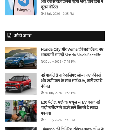
और वेब सीरीज देखना पड़ेगा भारी, तीन दिनों में
दूसरा नोटिस
5 July 2026 - 2:25 PM
ऑटो जगत
Honda City और Verna की बढ़ी टेंशन, नए
अवतार में आ रही Skoda Slavia Facelift
30 July 2026 - 7:48 PM
नई मारुति ब्रेजा फेसलिफ्ट लॉन्च, नए फीचर्स
और टर्बो इंजन के साथ आई SUV, जानें क्या है
कीमत
26 July 2026 - 3:56 PM
E20 पेट्रोल, फ्लेक्स फ्यूल या EV कार? नई
गाड़ी खरीदने से पहले जानें किसमें है ज्यादा
फायदा
23 July 2026 - 7:41 PM
Triumph की लिमिटेड एडिशन बाइक लॉन्च के