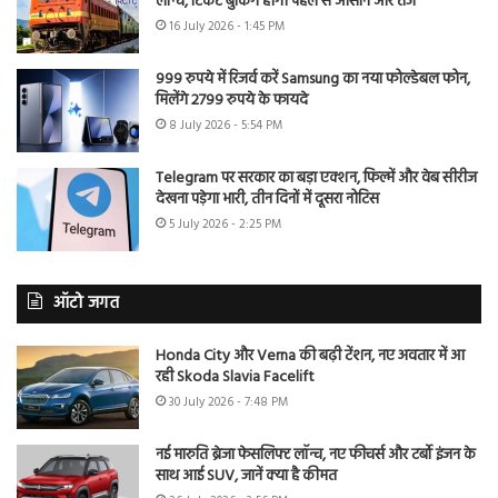
लॉन्च, टिकट बुकिंग होगी पहले से आसान और तेज
16 July 2026 - 1:45 PM
999 रुपये में रिजर्व करें Samsung का नया फोल्डेबल फोन,
मिलेंगे 2799 रुपये के फायदे
8 July 2026 - 5:54 PM
Telegram पर सरकार का बड़ा एक्शन, फिल्में और वेब सीरीज
देखना पड़ेगा भारी, तीन दिनों में दूसरा नोटिस
5 July 2026 - 2:25 PM
ऑटो जगत
Honda City और Verna की बढ़ी टेंशन, नए अवतार में आ
रही Skoda Slavia Facelift
30 July 2026 - 7:48 PM
नई मारुति ब्रेजा फेसलिफ्ट लॉन्च, नए फीचर्स और टर्बो इंजन के
साथ आई SUV, जानें क्या है कीमत