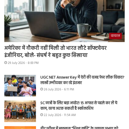
वायरल
अमेरिका में नौकरी नहीं मिली तो भारत लौटे सॉफ्टवेयर
इंजीनियर, बोले- संघर्ष ने बहुत कुछ सिखाया
29 July 2026 - 8:00 PM
UGC NET Answer Key में देरी की वजह पेपर लीक विवाद?
लाखों उम्मीदवार कर रहे इंतजार
26 July 2026 - 6:11 PM
SC छात्रों के लिए बड़ा अपडेट! 15 अगस्त से पहले कर लें ये
काम, वरना अटक सकती है स्कॉलरशिप
22 July 2026 - 11:54 AM
नीट परीक्षा में सफलता “शिक्षा क्रांति” के व्यापक प्रभाव को