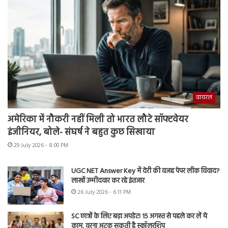
वायरल
अमेरिका में नौकरी नहीं मिली तो भारत लौटे सॉफ्टवेयर
इंजीनियर, बोले- संघर्ष ने बहुत कुछ सिखाया
29 July 2026 - 8:00 PM
UGC NET Answer Key में देरी की वजह पेपर लीक विवाद?
लाखों उम्मीदवार कर रहे इंतजार
26 July 2026 - 6:11 PM
SC छात्रों के लिए बड़ा अपडेट! 15 अगस्त से पहले कर लें ये
काम, वरना अटक सकती है स्कॉलरशिप