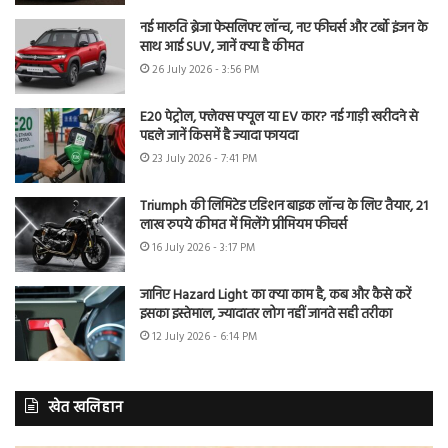
नई मारुति ब्रेजा फेसलिफ्ट लॉन्च, नए फीचर्स और टर्बो इंजन के
साथ आई SUV, जानें क्या है कीमत
26 July 2026 - 3:56 PM
E20 पेट्रोल, फ्लेक्स फ्यूल या EV कार? नई गाड़ी खरीदने से
पहले जानें किसमें है ज्यादा फायदा
23 July 2026 - 7:41 PM
Triumph की लिमिटेड एडिशन बाइक लॉन्च के लिए तैयार, 21
लाख रुपये कीमत में मिलेंगे प्रीमियम फीचर्स
16 July 2026 - 3:17 PM
जानिए Hazard Light का क्या काम है, कब और कैसे करें
इसका इस्तेमाल, ज्यादातर लोग नहीं जानते सही तरीका
12 July 2026 - 6:14 PM
खेत खलिहान