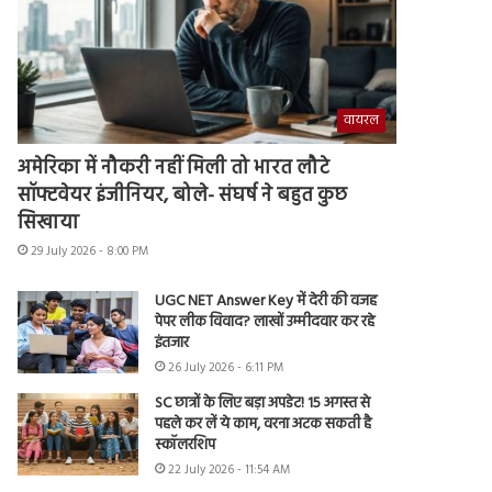
वायरल
अमेरिका में नौकरी नहीं मिली तो भारत लौटे
सॉफ्टवेयर इंजीनियर, बोले- संघर्ष ने बहुत कुछ
सिखाया
29 July 2026 - 8:00 PM
UGC NET Answer Key में देरी की वजह
पेपर लीक विवाद? लाखों उम्मीदवार कर रहे
इंतजार
26 July 2026 - 6:11 PM
SC छात्रों के लिए बड़ा अपडेट! 15 अगस्त से
पहले कर लें ये काम, वरना अटक सकती है
स्कॉलरशिप
22 July 2026 - 11:54 AM