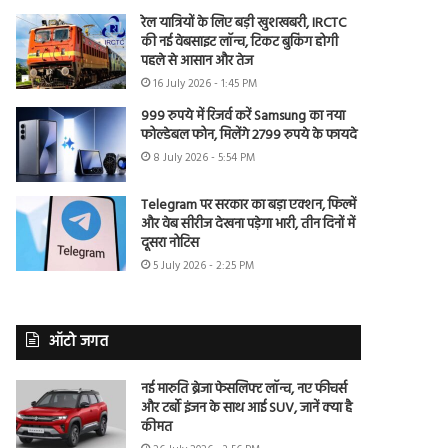
रेल यात्रियों के लिए बड़ी खुशखबरी, IRCTC
की नई वेबसाइट लॉन्च, टिकट बुकिंग होगी
पहले से आसान और तेज
16 July 2026 - 1:45 PM
999 रुपये में रिजर्व करें Samsung का नया
फोल्डेबल फोन, मिलेंगे 2799 रुपये के फायदे
8 July 2026 - 5:54 PM
Telegram पर सरकार का बड़ा एक्शन, फिल्में
और वेब सीरीज देखना पड़ेगा भारी, तीन दिनों में
दूसरा नोटिस
5 July 2026 - 2:25 PM
ऑटो जगत
नई मारुति ब्रेजा फेसलिफ्ट लॉन्च, नए फीचर्स
और टर्बो इंजन के साथ आई SUV, जानें क्या है
कीमत