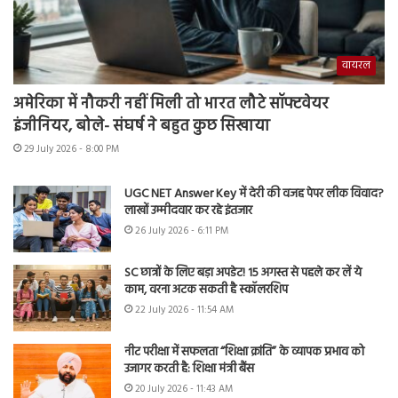
वायरल
अमेरिका में नौकरी नहीं मिली तो भारत लौटे सॉफ्टवेयर
इंजीनियर, बोले- संघर्ष ने बहुत कुछ सिखाया
29 July 2026 - 8:00 PM
UGC NET Answer Key में देरी की वजह पेपर लीक विवाद?
लाखों उम्मीदवार कर रहे इंतजार
26 July 2026 - 6:11 PM
SC छात्रों के लिए बड़ा अपडेट! 15 अगस्त से पहले कर लें ये
काम, वरना अटक सकती है स्कॉलरशिप
22 July 2026 - 11:54 AM
नीट परीक्षा में सफलता “शिक्षा क्रांति” के व्यापक प्रभाव को
उजागर करती है: शिक्षा मंत्री बैंस
20 July 2026 - 11:43 AM