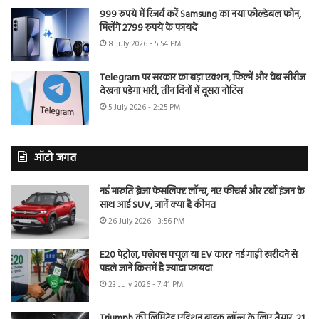
999 रुपये में रिजर्व करें Samsung का नया फोल्डेबल फोन,
मिलेंगे 2799 रुपये के फायदे
8 July 2026 - 5:54 PM
Telegram पर सरकार का बड़ा एक्शन, फिल्में और वेब सीरीज
देखना पड़ेगा भारी, तीन दिनों में दूसरा नोटिस
5 July 2026 - 2:25 PM
ऑटो जगत
नई मारुति ब्रेजा फेसलिफ्ट लॉन्च, नए फीचर्स और टर्बो इंजन के
साथ आई SUV, जानें क्या है कीमत
26 July 2026 - 3:56 PM
E20 पेट्रोल, फ्लेक्स फ्यूल या EV कार? नई गाड़ी खरीदने से
पहले जानें किसमें है ज्यादा फायदा
23 July 2026 - 7:41 PM
Triumph की लिमिटेड एडिशन बाइक लॉन्च के लिए तैयार, 21