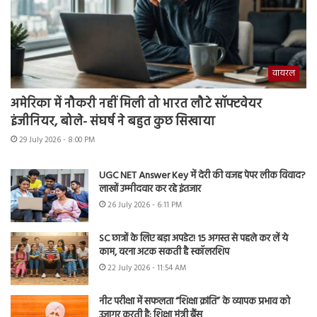
वायरल
अमेरिका में नौकरी नहीं मिली तो भारत लौटे सॉफ्टवेयर
इंजीनियर, बोले- संघर्ष ने बहुत कुछ सिखाया
29 July 2026 - 8:00 PM
UGC NET Answer Key में देरी की वजह पेपर लीक विवाद?
लाखों उम्मीदवार कर रहे इंतजार
26 July 2026 - 6:11 PM
SC छात्रों के लिए बड़ा अपडेट! 15 अगस्त से पहले कर लें ये
काम, वरना अटक सकती है स्कॉलरशिप
22 July 2026 - 11:54 AM
नीट परीक्षा में सफलता “शिक्षा क्रांति” के व्यापक प्रभाव को
उजागर करती है: शिक्षा मंत्री बैंस