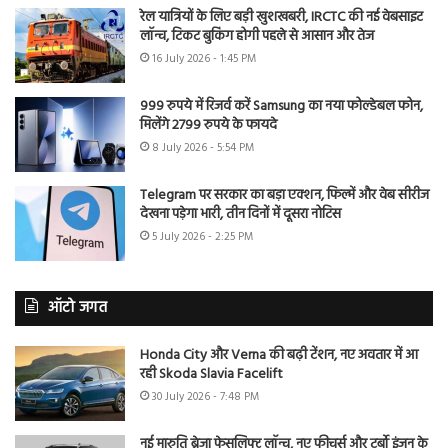
रेल यात्रियों के लिए बड़ी खुशखबरी, IRCTC की नई वेबसाइट
लॉन्च, टिकट बुकिंग होगी पहले से आसान और तेज
16 July 2026 - 1:45 PM
999 रुपये में रिजर्व करें Samsung का नया फोल्डेबल फोन,
मिलेंगे 2799 रुपये के फायदे
8 July 2026 - 5:54 PM
Telegram पर सरकार का बड़ा एक्शन, फिल्में और वेब सीरीज
देखना पड़ेगा भारी, तीन दिनों में दूसरा नोटिस
5 July 2026 - 2:25 PM
ऑटो जगत
Honda City और Verna की बढ़ी टेंशन, नए अवतार में आ
रही Skoda Slavia Facelift
30 July 2026 - 7:48 PM
नई मारुति ब्रेजा फेसलिफ्ट लॉन्च, नए फीचर्स और टर्बो इंजन के