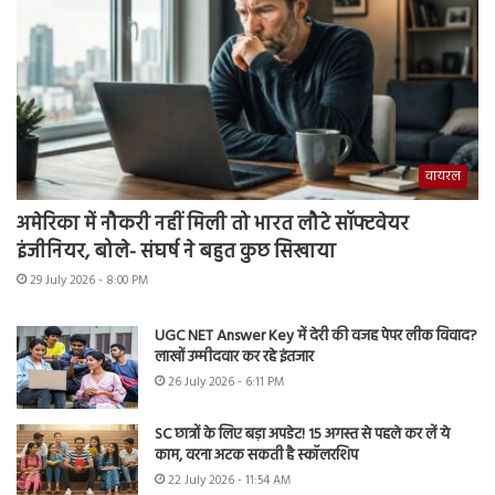
वायरल
अमेरिका में नौकरी नहीं मिली तो भारत लौटे सॉफ्टवेयर
इंजीनियर, बोले- संघर्ष ने बहुत कुछ सिखाया
29 July 2026 - 8:00 PM
UGC NET Answer Key में देरी की वजह पेपर लीक विवाद?
लाखों उम्मीदवार कर रहे इंतजार
26 July 2026 - 6:11 PM
SC छात्रों के लिए बड़ा अपडेट! 15 अगस्त से पहले कर लें ये
काम, वरना अटक सकती है स्कॉलरशिप
22 July 2026 - 11:54 AM