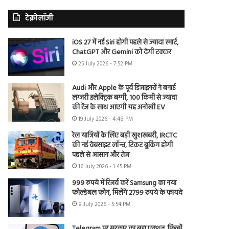
टेक्नोलॉजी
iOS 27 में नई Siri होगी पहले से ज्यादा स्मार्ट,
ChatGPT और Gemini को देगी टक्कर
25 July 2026 - 7:52 PM
Audi और Apple के पूर्व डिजाइनरों ने बनाई
लग्जरी इलेक्ट्रिक बग्गी, 100 किमी से ज्यादा
की रेंज के साथ आएगी यह अनोखी EV
19 July 2026 - 4:48 PM
रेल यात्रियों के लिए बड़ी खुशखबरी, IRCTC
की नई वेबसाइट लॉन्च, टिकट बुकिंग होगी
पहले से आसान और तेज
16 July 2026 - 1:45 PM
999 रुपये में रिजर्व करें Samsung का नया
फोल्डेबल फोन, मिलेंगे 2799 रुपये के फायदे
8 July 2026 - 5:54 PM
Telegram पर सरकार का बड़ा एक्शन, फिल्में