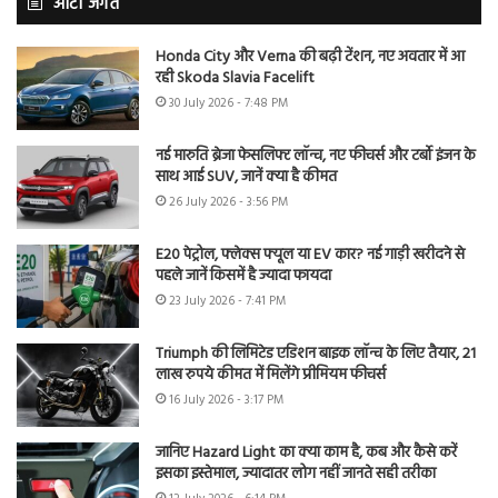
ऑटो जगत
Honda City और Verna की बढ़ी टेंशन, नए अवतार में आ
रही Skoda Slavia Facelift
30 July 2026 - 7:48 PM
नई मारुति ब्रेजा फेसलिफ्ट लॉन्च, नए फीचर्स और टर्बो इंजन के
साथ आई SUV, जानें क्या है कीमत
26 July 2026 - 3:56 PM
E20 पेट्रोल, फ्लेक्स फ्यूल या EV कार? नई गाड़ी खरीदने से
पहले जानें किसमें है ज्यादा फायदा
23 July 2026 - 7:41 PM
Triumph की लिमिटेड एडिशन बाइक लॉन्च के लिए तैयार, 21
लाख रुपये कीमत में मिलेंगे प्रीमियम फीचर्स
16 July 2026 - 3:17 PM
जानिए Hazard Light का क्या काम है, कब और कैसे करें
इसका इस्तेमाल, ज्यादातर लोग नहीं जानते सही तरीका