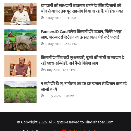
बागवानी को लाभकारी व्यवसाय बनाने के लिए किसानों को
बीज से बाजार तक पूरा सहयोग दिया जा रहा है: मोहिंदर भगत
15 July 2026 - 11:43 AM
Farmers ID Card बनेगा किसानों की पहचान, मिलेंगे भरपूर
लाभ, बार-बार रजिस्ट्रेशन का झंझट खत्म, ऐसे करें अप्लाई
10 July 2026 - 12:42 PM
किसानों के लिए बड़ी खुशखबरी, फूलों की खेती पर सरकार दे
रही 40% सब्सिडी, जानें कैसे मिलेगा लाभ
9 July 2026 - 12:46 PM
न मंडी की टेंशन, न मौसम का डर! इस फसल से किसान कमा रहे
लाखों रुपये
8 July 2026 - 6:07 PM
© Copyright 2026, All Rights Reserved to HindiKhabar.Com