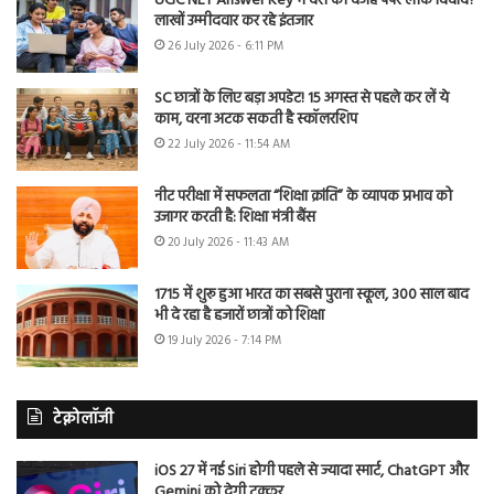
UGC NET Answer Key में देरी की वजह पेपर लीक विवाद?
लाखों उम्मीदवार कर रहे इंतजार
26 July 2026 - 6:11 PM
SC छात्रों के लिए बड़ा अपडेट! 15 अगस्त से पहले कर लें ये
काम, वरना अटक सकती है स्कॉलरशिप
22 July 2026 - 11:54 AM
नीट परीक्षा में सफलता “शिक्षा क्रांति” के व्यापक प्रभाव को
उजागर करती है: शिक्षा मंत्री बैंस
20 July 2026 - 11:43 AM
1715 में शुरू हुआ भारत का सबसे पुराना स्कूल, 300 साल बाद
भी दे रहा है हजारों छात्रों को शिक्षा
19 July 2026 - 7:14 PM
टेक्नोलॉजी
iOS 27 में नई Siri होगी पहले से ज्यादा स्मार्ट, ChatGPT और
Gemini को देगी टक्कर