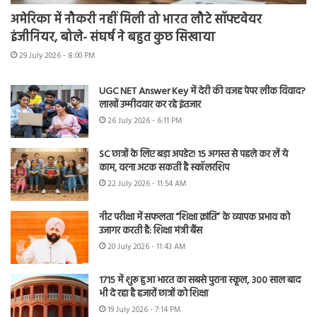
अमेरिका में नौकरी नहीं मिली तो भारत लौटे सॉफ्टवेयर
इंजीनियर, बोले- संघर्ष ने बहुत कुछ सिखाया
29 July 2026 - 8:00 PM
UGC NET Answer Key में देरी की वजह पेपर लीक विवाद?
लाखों उम्मीदवार कर रहे इंतजार
26 July 2026 - 6:11 PM
SC छात्रों के लिए बड़ा अपडेट! 15 अगस्त से पहले कर लें ये
काम, वरना अटक सकती है स्कॉलरशिप
22 July 2026 - 11:54 AM
नीट परीक्षा में सफलता “शिक्षा क्रांति” के व्यापक प्रभाव को
उजागर करती है: शिक्षा मंत्री बैंस
20 July 2026 - 11:43 AM
1715 में शुरू हुआ भारत का सबसे पुराना स्कूल, 300 साल बाद
भी दे रहा है हजारों छात्रों को शिक्षा
19 July 2026 - 7:14 PM