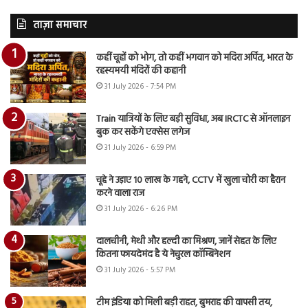
ताज़ा समाचार
कहीं चूहों को भोग, तो कहीं भगवान को मदिरा अर्पित, भारत के
रहस्यमयी मंदिरों की कहानी
31 July 2026 - 7:54 PM
Train यात्रियों के लिए बड़ी सुविधा, अब IRCTC से ऑनलाइन
बुक कर सकेंगे एक्सेस लगेज
31 July 2026 - 6:59 PM
चूहे ने उड़ाए 10 लाख के गहने, CCTV में खुला चोरी का हैरान
करने वाला राज
31 July 2026 - 6:26 PM
दालचीनी, मेथी और हल्दी का मिश्रण, जानें सेहत के लिए
कितना फायदेमंद है ये नेचुरल कॉम्बिनेशन
31 July 2026 - 5:57 PM
टीम इंडिया को मिली बड़ी राहत, बुमराह की वापसी तय,