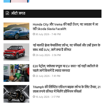
ऑटो जगत
Honda City और Verna की बढ़ी टेंशन, नए अवतार में आ
रही Skoda Slavia Facelift
30 July 2026 - 7:48 PM
नई मारुति ब्रेजा फेसलिफ्ट लॉन्च, नए फीचर्स और टर्बो इंजन के
साथ आई SUV, जानें क्या है कीमत
26 July 2026 - 3:56 PM
E20 पेट्रोल, फ्लेक्स फ्यूल या EV कार? नई गाड़ी खरीदने से
पहले जानें किसमें है ज्यादा फायदा
23 July 2026 - 7:41 PM
Triumph की लिमिटेड एडिशन बाइक लॉन्च के लिए तैयार, 21
लाख रुपये कीमत में मिलेंगे प्रीमियम फीचर्स
16 July 2026 - 3:17 PM