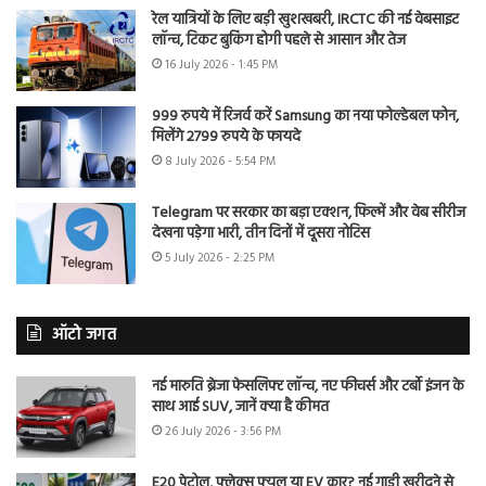
रेल यात्रियों के लिए बड़ी खुशखबरी, IRCTC की नई वेबसाइट
लॉन्च, टिकट बुकिंग होगी पहले से आसान और तेज
16 July 2026 - 1:45 PM
999 रुपये में रिजर्व करें Samsung का नया फोल्डेबल फोन,
मिलेंगे 2799 रुपये के फायदे
8 July 2026 - 5:54 PM
Telegram पर सरकार का बड़ा एक्शन, फिल्में और वेब सीरीज
देखना पड़ेगा भारी, तीन दिनों में दूसरा नोटिस
5 July 2026 - 2:25 PM
ऑटो जगत
नई मारुति ब्रेजा फेसलिफ्ट लॉन्च, नए फीचर्स और टर्बो इंजन के
साथ आई SUV, जानें क्या है कीमत
26 July 2026 - 3:56 PM
E20 पेट्रोल, फ्लेक्स फ्यूल या EV कार? नई गाड़ी खरीदने से