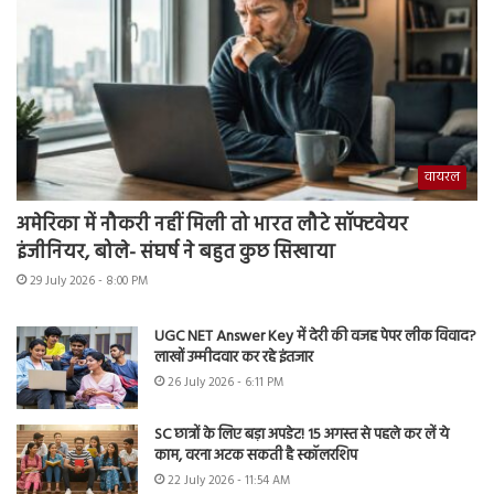
वायरल
अमेरिका में नौकरी नहीं मिली तो भारत लौटे सॉफ्टवेयर
इंजीनियर, बोले- संघर्ष ने बहुत कुछ सिखाया
29 July 2026 - 8:00 PM
UGC NET Answer Key में देरी की वजह पेपर लीक विवाद?
लाखों उम्मीदवार कर रहे इंतजार
26 July 2026 - 6:11 PM
SC छात्रों के लिए बड़ा अपडेट! 15 अगस्त से पहले कर लें ये
काम, वरना अटक सकती है स्कॉलरशिप
22 July 2026 - 11:54 AM