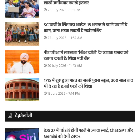
लाखों उम्मीदवार कर रहे इंतजार
26 July 2026 - 6:11 PM
SC छात्रों के लिए बड़ा अपडेट! 15 अगस्त से पहले कर लें ये
काम, वरना अटक सकती है स्कॉलरशिप
22 July 2026 - 11:54 AM
नीट परीक्षा में सफलता “शिक्षा क्रांति” के व्यापक प्रभाव को
उजागर करती है: शिक्षा मंत्री बैंस
20 July 2026 - 11:43 AM
1715 में शुरू हुआ भारत का सबसे पुराना स्कूल, 300 साल बाद
भी दे रहा है हजारों छात्रों को शिक्षा
19 July 2026 - 7:14 PM
टेक्नोलॉजी
iOS 27 में नई Siri होगी पहले से ज्यादा स्मार्ट, ChatGPT और
Gemini को देगी टक्कर