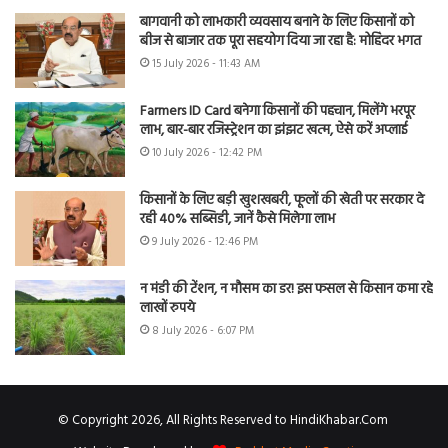
बागवानी को लाभकारी व्यवसाय बनाने के लिए किसानों को
बीज से बाजार तक पूरा सहयोग दिया जा रहा है: मोहिंदर भगत
15 July 2026 - 11:43 AM
Farmers ID Card बनेगा किसानों की पहचान, मिलेंगे भरपूर
लाभ, बार-बार रजिस्ट्रेशन का झंझट खत्म, ऐसे करें अप्लाई
10 July 2026 - 12:42 PM
किसानों के लिए बड़ी खुशखबरी, फूलों की खेती पर सरकार दे
रही 40% सब्सिडी, जानें कैसे मिलेगा लाभ
9 July 2026 - 12:46 PM
न मंडी की टेंशन, न मौसम का डर! इस फसल से किसान कमा रहे
लाखों रुपये
8 July 2026 - 6:07 PM
© Copyright 2026, All Rights Reserved to HindiKhabar.Com