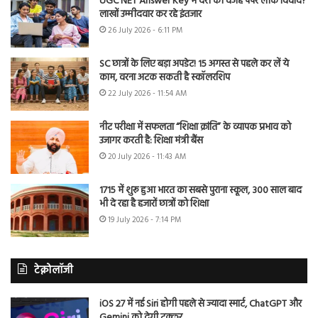
UGC NET Answer Key में देरी की वजह पेपर लीक विवाद?
लाखों उम्मीदवार कर रहे इंतजार
26 July 2026 - 6:11 PM
SC छात्रों के लिए बड़ा अपडेट! 15 अगस्त से पहले कर लें ये
काम, वरना अटक सकती है स्कॉलरशिप
22 July 2026 - 11:54 AM
नीट परीक्षा में सफलता “शिक्षा क्रांति” के व्यापक प्रभाव को
उजागर करती है: शिक्षा मंत्री बैंस
20 July 2026 - 11:43 AM
1715 में शुरू हुआ भारत का सबसे पुराना स्कूल, 300 साल बाद
भी दे रहा है हजारों छात्रों को शिक्षा
19 July 2026 - 7:14 PM
टेक्नोलॉजी
iOS 27 में नई Siri होगी पहले से ज्यादा स्मार्ट, ChatGPT और
Gemini को देगी टक्कर