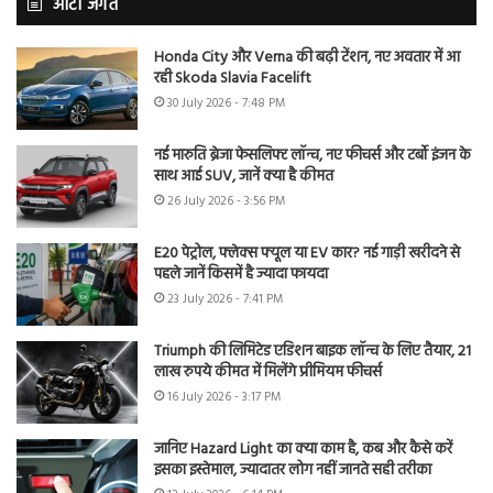
ऑटो जगत
Honda City और Verna की बढ़ी टेंशन, नए अवतार में आ
रही Skoda Slavia Facelift
30 July 2026 - 7:48 PM
नई मारुति ब्रेजा फेसलिफ्ट लॉन्च, नए फीचर्स और टर्बो इंजन के
साथ आई SUV, जानें क्या है कीमत
26 July 2026 - 3:56 PM
E20 पेट्रोल, फ्लेक्स फ्यूल या EV कार? नई गाड़ी खरीदने से
पहले जानें किसमें है ज्यादा फायदा
23 July 2026 - 7:41 PM
Triumph की लिमिटेड एडिशन बाइक लॉन्च के लिए तैयार, 21
लाख रुपये कीमत में मिलेंगे प्रीमियम फीचर्स
16 July 2026 - 3:17 PM
जानिए Hazard Light का क्या काम है, कब और कैसे करें
इसका इस्तेमाल, ज्यादातर लोग नहीं जानते सही तरीका