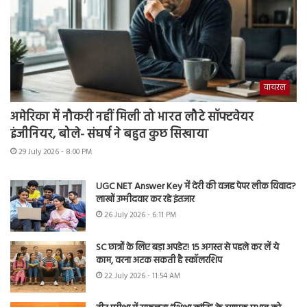
वायरल
अमेरिका में नौकरी नहीं मिली तो भारत लौटे सॉफ्टवेयर
इंजीनियर, बोले- संघर्ष ने बहुत कुछ सिखाया
29 July 2026 - 8:00 PM
UGC NET Answer Key में देरी की वजह पेपर लीक विवाद?
लाखों उम्मीदवार कर रहे इंतजार
26 July 2026 - 6:11 PM
SC छात्रों के लिए बड़ा अपडेट! 15 अगस्त से पहले कर लें ये
काम, वरना अटक सकती है स्कॉलरशिप
22 July 2026 - 11:54 AM