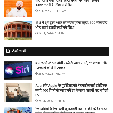
नीट परीक्षा में सफलता “शिक्षा क्रांति” के व्यापक प्रभाव को
उजागर करती है: शिक्षा मंत्री बैंस
20 July 2026 - 11:43 AM
1715 में शुरू हुआ भारत का सबसे पुराना स्कूल, 300 साल बाद
भी दे रहा है हजारों छात्रों को शिक्षा
19 July 2026 - 7:14 PM
टेक्नोलॉजी
iOS 27 में नई Siri होगी पहले से ज्यादा स्मार्ट, ChatGPT और
Gemini को देगी टक्कर
25 July 2026 - 7:52 PM
Audi और Apple के पूर्व डिजाइनरों ने बनाई लग्जरी इलेक्ट्रिक
बग्गी, 100 किमी से ज्यादा की रेंज के साथ आएगी यह अनोखी
EV
19 July 2026 - 4:48 PM
रेल यात्रियों के लिए बड़ी खुशखबरी, IRCTC की नई वेबसाइट