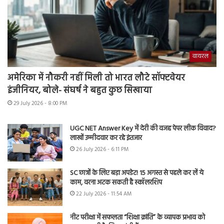
वायरल
अमेरिका में नौकरी नहीं मिली तो भारत लौटे सॉफ्टवेयर
इंजीनियर, बोले- संघर्ष ने बहुत कुछ सिखाया
29 July 2026 - 8:00 PM
UGC NET Answer Key में देरी की वजह पेपर लीक विवाद?
लाखों उम्मीदवार कर रहे इंतजार
26 July 2026 - 6:11 PM
SC छात्रों के लिए बड़ा अपडेट! 15 अगस्त से पहले कर लें ये
काम, वरना अटक सकती है स्कॉलरशिप
22 July 2026 - 11:54 AM
नीट परीक्षा में सफलता “शिक्षा क्रांति” के व्यापक प्रभाव को