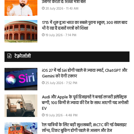
उजागर करती है: शिक्षा मंत्री बैंस
20 July 2026 - 11:43 AM
1715 में शुरू हुआ भारत का सबसे पुराना स्कूल, 300 साल बाद
भी दे रहा है हजारों छात्रों को शिक्षा
19 July 2026 - 7:14 PM
टेक्नोलॉजी
iOS 27 में नई Siri होगी पहले से ज्यादा स्मार्ट, ChatGPT और
Gemini को देगी टक्कर
25 July 2026 - 7:52 PM
Audi और Apple के पूर्व डिजाइनरों ने बनाई लग्जरी इलेक्ट्रिक
बग्गी, 100 किमी से ज्यादा की रेंज के साथ आएगी यह अनोखी
EV
19 July 2026 - 4:48 PM
रेल यात्रियों के लिए बड़ी खुशखबरी, IRCTC की नई वेबसाइट
लॉन्च, टिकट बुकिंग होगी पहले से आसान और तेज