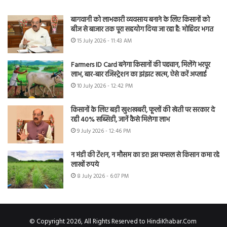
बागवानी को लाभकारी व्यवसाय बनाने के लिए किसानों को
बीज से बाजार तक पूरा सहयोग दिया जा रहा है: मोहिंदर भगत
15 July 2026 - 11:43 AM
Farmers ID Card बनेगा किसानों की पहचान, मिलेंगे भरपूर
लाभ, बार-बार रजिस्ट्रेशन का झंझट खत्म, ऐसे करें अप्लाई
10 July 2026 - 12:42 PM
किसानों के लिए बड़ी खुशखबरी, फूलों की खेती पर सरकार दे
रही 40% सब्सिडी, जानें कैसे मिलेगा लाभ
9 July 2026 - 12:46 PM
न मंडी की टेंशन, न मौसम का डर! इस फसल से किसान कमा रहे
लाखों रुपये
8 July 2026 - 6:07 PM
© Copyright 2026, All Rights Reserved to HindiKhabar.Com