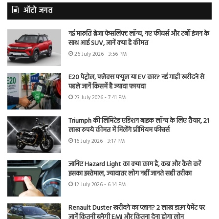
ऑटो जगत
नई मारुति ब्रेजा फेसलिफ्ट लॉन्च, नए फीचर्स और टर्बो इंजन के
साथ आई SUV, जानें क्या है कीमत
26 July 2026 - 3:56 PM
E20 पेट्रोल, फ्लेक्स फ्यूल या EV कार? नई गाड़ी खरीदने से
पहले जानें किसमें है ज्यादा फायदा
23 July 2026 - 7:41 PM
Triumph की लिमिटेड एडिशन बाइक लॉन्च के लिए तैयार, 21
लाख रुपये कीमत में मिलेंगे प्रीमियम फीचर्स
16 July 2026 - 3:17 PM
जानिए Hazard Light का क्या काम है, कब और कैसे करें
इसका इस्तेमाल, ज्यादातर लोग नहीं जानते सही तरीका
12 July 2026 - 6:14 PM
Renault Duster खरीदने का प्लान? 2 लाख डाउन पेमेंट पर
जानें कितनी बनेगी EMI और कितना देना होगा लोन