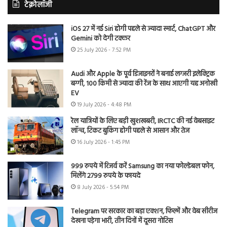
टेक्नोलॉजी
iOS 27 में नई Siri होगी पहले से ज्यादा स्मार्ट, ChatGPT और
Gemini को देगी टक्कर
25 July 2026 - 7:52 PM
Audi और Apple के पूर्व डिजाइनरों ने बनाई लग्जरी इलेक्ट्रिक
बग्गी, 100 किमी से ज्यादा की रेंज के साथ आएगी यह अनोखी
EV
19 July 2026 - 4:48 PM
रेल यात्रियों के लिए बड़ी खुशखबरी, IRCTC की नई वेबसाइट
लॉन्च, टिकट बुकिंग होगी पहले से आसान और तेज
16 July 2026 - 1:45 PM
999 रुपये में रिजर्व करें Samsung का नया फोल्डेबल फोन,
मिलेंगे 2799 रुपये के फायदे
8 July 2026 - 5:54 PM
Telegram पर सरकार का बड़ा एक्शन, फिल्में और वेब सीरीज
देखना पड़ेगा भारी, तीन दिनों में दूसरा नोटिस