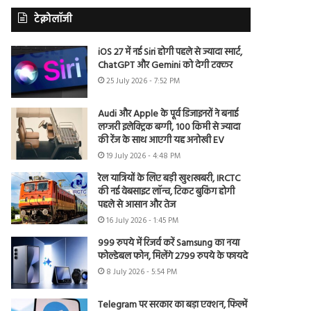
टेक्नोलॉजी
iOS 27 में नई Siri होगी पहले से ज्यादा स्मार्ट,
ChatGPT और Gemini को देगी टक्कर
25 July 2026 - 7:52 PM
Audi और Apple के पूर्व डिजाइनरों ने बनाई
लग्जरी इलेक्ट्रिक बग्गी, 100 किमी से ज्यादा
की रेंज के साथ आएगी यह अनोखी EV
19 July 2026 - 4:48 PM
रेल यात्रियों के लिए बड़ी खुशखबरी, IRCTC
की नई वेबसाइट लॉन्च, टिकट बुकिंग होगी
पहले से आसान और तेज
16 July 2026 - 1:45 PM
999 रुपये में रिजर्व करें Samsung का नया
फोल्डेबल फोन, मिलेंगे 2799 रुपये के फायदे
8 July 2026 - 5:54 PM
Telegram पर सरकार का बड़ा एक्शन, फिल्में