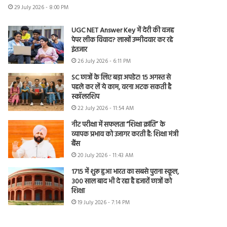
29 July 2026 - 8:00 PM
UGC NET Answer Key में देरी की वजह
पेपर लीक विवाद? लाखों उम्मीदवार कर रहे
इंतजार
26 July 2026 - 6:11 PM
SC छात्रों के लिए बड़ा अपडेट! 15 अगस्त से
पहले कर लें ये काम, वरना अटक सकती है
स्कॉलरशिप
22 July 2026 - 11:54 AM
नीट परीक्षा में सफलता “शिक्षा क्रांति” के
व्यापक प्रभाव को उजागर करती है: शिक्षा मंत्री
बैंस
20 July 2026 - 11:43 AM
1715 में शुरू हुआ भारत का सबसे पुराना स्कूल,
300 साल बाद भी दे रहा है हजारों छात्रों को
शिक्षा
19 July 2026 - 7:14 PM