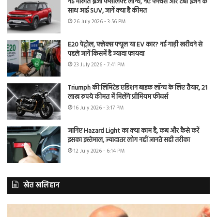
नई मारुति ब्रेजा फेसलिफ्ट लॉन्च, नए फीचर्स और टर्बो इंजन के
साथ आई SUV, जानें क्या है कीमत
26 July 2026 - 3:56 PM
E20 पेट्रोल, फ्लेक्स फ्यूल या EV कार? नई गाड़ी खरीदने से
पहले जानें किसमें है ज्यादा फायदा
23 July 2026 - 7:41 PM
Triumph की लिमिटेड एडिशन बाइक लॉन्च के लिए तैयार, 21
लाख रुपये कीमत में मिलेंगे प्रीमियम फीचर्स
16 July 2026 - 3:17 PM
जानिए Hazard Light का क्या काम है, कब और कैसे करें
इसका इस्तेमाल, ज्यादातर लोग नहीं जानते सही तरीका
12 July 2026 - 6:14 PM
खेत खलिहान