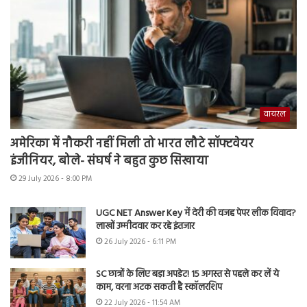
वायरल
अमेरिका में नौकरी नहीं मिली तो भारत लौटे सॉफ्टवेयर
इंजीनियर, बोले- संघर्ष ने बहुत कुछ सिखाया
29 July 2026 - 8:00 PM
UGC NET Answer Key में देरी की वजह पेपर लीक विवाद?
लाखों उम्मीदवार कर रहे इंतजार
26 July 2026 - 6:11 PM
SC छात्रों के लिए बड़ा अपडेट! 15 अगस्त से पहले कर लें ये
काम, वरना अटक सकती है स्कॉलरशिप
22 July 2026 - 11:54 AM