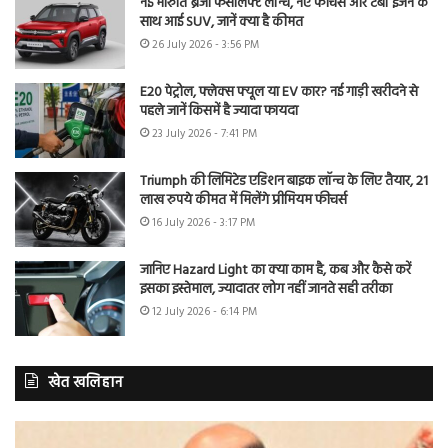
नई मारुति ब्रेजा फेसलिफ्ट लॉन्च, नए फीचर्स और टर्बो इंजन के
साथ आई SUV, जानें क्या है कीमत
26 July 2026 - 3:56 PM
E20 पेट्रोल, फ्लेक्स फ्यूल या EV कार? नई गाड़ी खरीदने से
पहले जानें किसमें है ज्यादा फायदा
23 July 2026 - 7:41 PM
Triumph की लिमिटेड एडिशन बाइक लॉन्च के लिए तैयार, 21
लाख रुपये कीमत में मिलेंगे प्रीमियम फीचर्स
16 July 2026 - 3:17 PM
जानिए Hazard Light का क्या काम है, कब और कैसे करें
इसका इस्तेमाल, ज्यादातर लोग नहीं जानते सही तरीका
12 July 2026 - 6:14 PM
खेत खलिहान