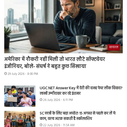
वायरल
अमेरिका में नौकरी नहीं मिली तो भारत लौटे सॉफ्टवेयर
इंजीनियर, बोले- संघर्ष ने बहुत कुछ सिखाया
29 July 2026 - 8:00 PM
UGC NET Answer Key में देरी की वजह पेपर लीक विवाद?
लाखों उम्मीदवार कर रहे इंतजार
26 July 2026 - 6:11 PM
SC छात्रों के लिए बड़ा अपडेट! 15 अगस्त से पहले कर लें ये
काम, वरना अटक सकती है स्कॉलरशिप
22 July 2026 - 11:54 AM