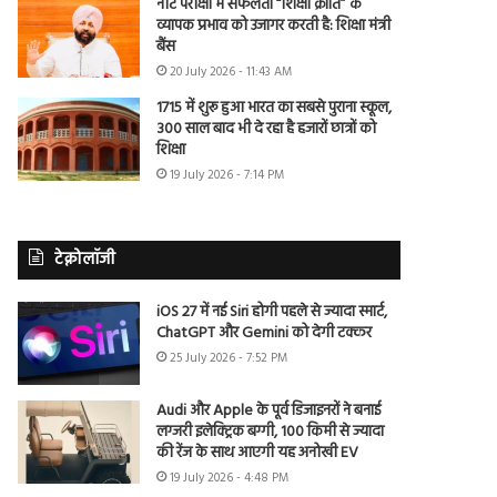
नीट परीक्षा में सफलता “शिक्षा क्रांति” के
व्यापक प्रभाव को उजागर करती है: शिक्षा मंत्री
बैंस
20 July 2026 - 11:43 AM
1715 में शुरू हुआ भारत का सबसे पुराना स्कूल,
300 साल बाद भी दे रहा है हजारों छात्रों को
शिक्षा
19 July 2026 - 7:14 PM
टेक्नोलॉजी
iOS 27 में नई Siri होगी पहले से ज्यादा स्मार्ट,
ChatGPT और Gemini को देगी टक्कर
25 July 2026 - 7:52 PM
Audi और Apple के पूर्व डिजाइनरों ने बनाई
लग्जरी इलेक्ट्रिक बग्गी, 100 किमी से ज्यादा
की रेंज के साथ आएगी यह अनोखी EV
19 July 2026 - 4:48 PM