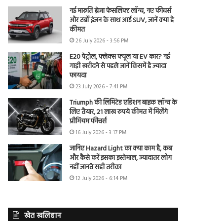
नई मारुति ब्रेजा फेसलिफ्ट लॉन्च, नए फीचर्स
और टर्बो इंजन के साथ आई SUV, जानें क्या है
कीमत
26 July 2026 - 3:56 PM
E20 पेट्रोल, फ्लेक्स फ्यूल या EV कार? नई
गाड़ी खरीदने से पहले जानें किसमें है ज्यादा
फायदा
23 July 2026 - 7:41 PM
Triumph की लिमिटेड एडिशन बाइक लॉन्च के
लिए तैयार, 21 लाख रुपये कीमत में मिलेंगे
प्रीमियम फीचर्स
16 July 2026 - 3:17 PM
जानिए Hazard Light का क्या काम है, कब
और कैसे करें इसका इस्तेमाल, ज्यादातर लोग
नहीं जानते सही तरीका
12 July 2026 - 6:14 PM
खेत खलिहान