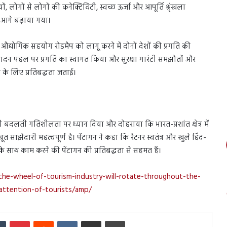
यों, लोगों से लोगों की कनेक्टिविटी, स्वच्छ ऊर्जा और आपूर्ति श्रृंखला
ो आगे बढ़ाया गया।
क्षा औद्योगिक सहयोग रोडमैप को लागू करने में दोनों देशों की प्रगति की
 उत्पादन पहल पर प्रगति का स्वागत किया और सुरक्षा गारंटी समझौतों और
 के लिए प्रतिबद्धता जताई।
की बदलती गतिशीलता पर ध्यान दिया और दोहराया कि भारत-प्रशांत क्षेत्र में
त साझेदारी महत्वपूर्ण है। पेंटागन ने कहा कि रैटनर स्वतंत्र और खुले हिंद-
त के साथ काम करने की पेंटागन की प्रतिबद्धता से सहमत हैं।
the-wheel-of-tourism-industry-will-rotate-throughout-the-
-attention-of-tourists/amp/
In
Tumblr
Pinterest
Reddit
VKontakte
Share via Email
Print