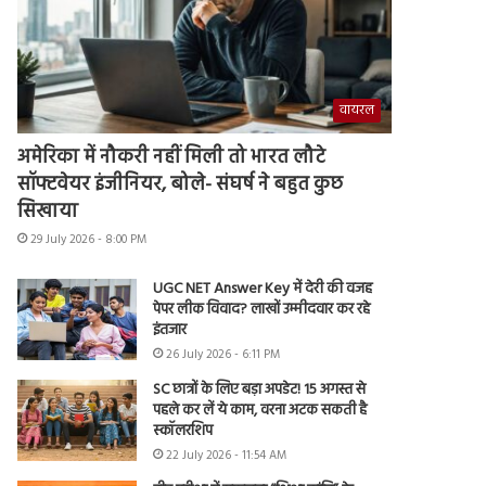
वायरल
अमेरिका में नौकरी नहीं मिली तो भारत लौटे
सॉफ्टवेयर इंजीनियर, बोले- संघर्ष ने बहुत कुछ
सिखाया
29 July 2026 - 8:00 PM
UGC NET Answer Key में देरी की वजह
पेपर लीक विवाद? लाखों उम्मीदवार कर रहे
इंतजार
26 July 2026 - 6:11 PM
SC छात्रों के लिए बड़ा अपडेट! 15 अगस्त से
पहले कर लें ये काम, वरना अटक सकती है
स्कॉलरशिप
22 July 2026 - 11:54 AM