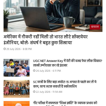
वायरल
अमेरिका में नौकरी नहीं मिली तो भारत लौटे सॉफ्टवेयर
इंजीनियर, बोले- संघर्ष ने बहुत कुछ सिखाया
29 July 2026 - 8:00 PM
UGC NET Answer Key में देरी की वजह पेपर लीक विवाद?
लाखों उम्मीदवार कर रहे इंतजार
26 July 2026 - 6:11 PM
SC छात्रों के लिए बड़ा अपडेट! 15 अगस्त से पहले कर लें ये
काम, वरना अटक सकती है स्कॉलरशिप
22 July 2026 - 11:54 AM
नीट परीक्षा में सफलता “शिक्षा क्रांति” के व्यापक प्रभाव को