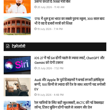
उजागर करती है: शिक्षा मंत्री बैंस
20 July 2026 - 11:43 AM
1715 में शुरू हुआ भारत का सबसे पुराना स्कूल, 300 साल बाद
भी दे रहा है हजारों छात्रों को शिक्षा
19 July 2026 - 7:14 PM
टेक्नोलॉजी
iOS 27 में नई Siri होगी पहले से ज्यादा स्मार्ट, ChatGPT और
Gemini को देगी टक्कर
25 July 2026 - 7:52 PM
Audi और Apple के पूर्व डिजाइनरों ने बनाई लग्जरी इलेक्ट्रिक
बग्गी, 100 किमी से ज्यादा की रेंज के साथ आएगी यह अनोखी
EV
19 July 2026 - 4:48 PM
रेल यात्रियों के लिए बड़ी खुशखबरी, IRCTC की नई वेबसाइट
लॉन्च, टिकट बुकिंग होगी पहले से आसान और तेज