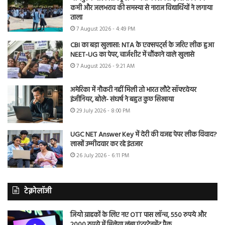
कमी और जलभराव की समस्या से नाराज विद्यार्थियों ने लगाया
ताला
7 August 2026 - 4:49 PM
CBI का बड़ा खुलासा: NTA के एक्सपर्ट्स के जरिए लीक हुआ
NEET-UG का पेपर, चार्जशीट में चौंकाने वाले खुलासे
7 August 2026 - 9:21 AM
अमेरिका में नौकरी नहीं मिली तो भारत लौटे सॉफ्टवेयर
इंजीनियर, बोले- संघर्ष ने बहुत कुछ सिखाया
29 July 2026 - 8:00 PM
UGC NET Answer Key में देरी की वजह पेपर लीक विवाद?
लाखों उम्मीदवार कर रहे इंतजार
26 July 2026 - 6:11 PM
टेक्नोलॉजी
जियो ग्राहकों के लिए नए OTT पास लॉन्च, 550 रुपये और
2000 रुपये में मिलेगा लंबा एंटरटेनमेंट पैक