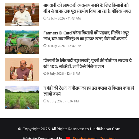
बागवानी को लाभकारी व्यवसाय बनाने के लिए किसानों को
बीज से बाजार तक पूरा सहयोग दिया जा रहा है: मोहिंदर भगत
15 July 2026 - 11:43 AM
Farmers ID Card बनेगा किसानों की पहचान, मिलेंगे भरपूर
लाभ, बार-बार रजिस्ट्रेशन का झंझट खत्म, ऐसे करें अप्लाई
10 July 2026 - 12:42 PM
किसानों के लिए बड़ी खुशखबरी, फूलों की खेती पर सरकार दे
रही 40% सब्सिडी, जानें कैसे मिलेगा लाभ
9 July 2026 - 12:46 PM
न मंडी की टेंशन, न मौसम का डर! इस फसल से किसान कमा रहे
लाखों रुपये
8 July 2026 - 6:07 PM
© Copyright 2026, All Rights Reserved to HindiKhabar.Com