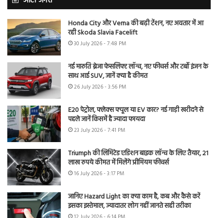
ऑटो जगत
Honda City और Verna की बढ़ी टेंशन, नए अवतार में आ
रही Skoda Slavia Facelift
30 July 2026 - 7:48 PM
नई मारुति ब्रेजा फेसलिफ्ट लॉन्च, नए फीचर्स और टर्बो इंजन के
साथ आई SUV, जानें क्या है कीमत
26 July 2026 - 3:56 PM
E20 पेट्रोल, फ्लेक्स फ्यूल या EV कार? नई गाड़ी खरीदने से
पहले जानें किसमें है ज्यादा फायदा
23 July 2026 - 7:41 PM
Triumph की लिमिटेड एडिशन बाइक लॉन्च के लिए तैयार, 21
लाख रुपये कीमत में मिलेंगे प्रीमियम फीचर्स
16 July 2026 - 3:17 PM
जानिए Hazard Light का क्या काम है, कब और कैसे करें
इसका इस्तेमाल, ज्यादातर लोग नहीं जानते सही तरीका
12 July 2026 - 6:14 PM