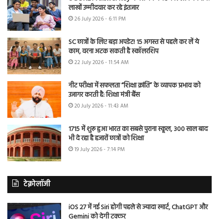
लाखों उम्मीदवार कर रहे इंतजार
26 July 2026 - 6:11 PM
SC छात्रों के लिए बड़ा अपडेट! 15 अगस्त से पहले कर लें ये
काम, वरना अटक सकती है स्कॉलरशिप
22 July 2026 - 11:54 AM
नीट परीक्षा में सफलता “शिक्षा क्रांति” के व्यापक प्रभाव को
उजागर करती है: शिक्षा मंत्री बैंस
20 July 2026 - 11:43 AM
1715 में शुरू हुआ भारत का सबसे पुराना स्कूल, 300 साल बाद
भी दे रहा है हजारों छात्रों को शिक्षा
19 July 2026 - 7:14 PM
टेक्नोलॉजी
iOS 27 में नई Siri होगी पहले से ज्यादा स्मार्ट, ChatGPT और
Gemini को देगी टक्कर