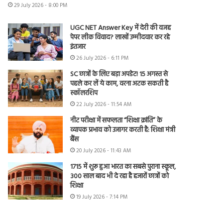
29 July 2026 - 8:00 PM
UGC NET Answer Key में देरी की वजह
पेपर लीक विवाद? लाखों उम्मीदवार कर रहे
इंतजार
26 July 2026 - 6:11 PM
SC छात्रों के लिए बड़ा अपडेट! 15 अगस्त से
पहले कर लें ये काम, वरना अटक सकती है
स्कॉलरशिप
22 July 2026 - 11:54 AM
नीट परीक्षा में सफलता “शिक्षा क्रांति” के
व्यापक प्रभाव को उजागर करती है: शिक्षा मंत्री
बैंस
20 July 2026 - 11:43 AM
1715 में शुरू हुआ भारत का सबसे पुराना स्कूल,
300 साल बाद भी दे रहा है हजारों छात्रों को
शिक्षा
19 July 2026 - 7:14 PM