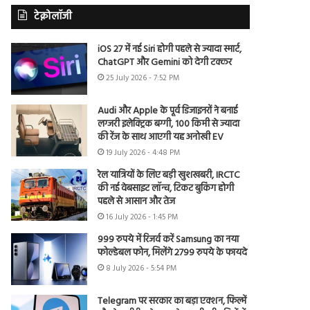
टेक्नोलॉजी
iOS 27 में नई Siri होगी पहले से ज्यादा स्मार्ट,
ChatGPT और Gemini को देगी टक्कर
25 July 2026 - 7:52 PM
Audi और Apple के पूर्व डिजाइनरों ने बनाई
लग्जरी इलेक्ट्रिक बग्गी, 100 किमी से ज्यादा
की रेंज के साथ आएगी यह अनोखी EV
19 July 2026 - 4:48 PM
रेल यात्रियों के लिए बड़ी खुशखबरी, IRCTC
की नई वेबसाइट लॉन्च, टिकट बुकिंग होगी
पहले से आसान और तेज
16 July 2026 - 1:45 PM
999 रुपये में रिजर्व करें Samsung का नया
फोल्डेबल फोन, मिलेंगे 2799 रुपये के फायदे
8 July 2026 - 5:54 PM
Telegram पर सरकार का बड़ा एक्शन, फिल्में