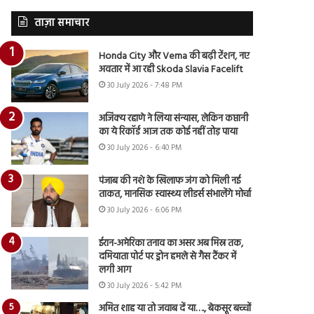
ताज़ा समाचार
Honda City और Verna की बढ़ी टेंशन, नए
अवतार में आ रही Skoda Slavia Facelift
30 July 2026 - 7:48 PM
अजिंक्य रहाणे ने लिया संन्यास, लेकिन कप्तानी
का ये रिकॉर्ड आज तक कोई नहीं तोड़ पाया
30 July 2026 - 6:40 PM
पंजाब की नशे के खिलाफ जंग को मिली नई
ताकत, मानसिक स्वास्थ्य लीडर्स संभालेंगे मोर्चा
30 July 2026 - 6:06 PM
ईरान-अमेरिका तनाव का असर अब मिस्र तक,
दमियाता पोर्ट पर ड्रोन हमले से गैस टैंकर में
लगी आग
30 July 2026 - 5:42 PM
अमित शाह या तो जवाब दें या…., बेकसूर बच्चों