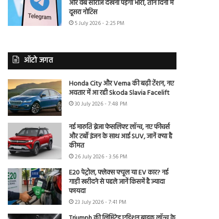
और वेब सीरीज देखना पड़ेगा भारी, तीन दिनों में
दूसरा नोटिस
5 July 2026 - 2:25 PM
ऑटो जगत
Honda City और Verna की बढ़ी टेंशन, नए
अवतार में आ रही Skoda Slavia Facelift
30 July 2026 - 7:48 PM
नई मारुति ब्रेजा फेसलिफ्ट लॉन्च, नए फीचर्स
और टर्बो इंजन के साथ आई SUV, जानें क्या है
कीमत
26 July 2026 - 3:56 PM
E20 पेट्रोल, फ्लेक्स फ्यूल या EV कार? नई
गाड़ी खरीदने से पहले जानें किसमें है ज्यादा
फायदा
23 July 2026 - 7:41 PM
Triumph की लिमिटेड एडिशन बाइक लॉन्च के