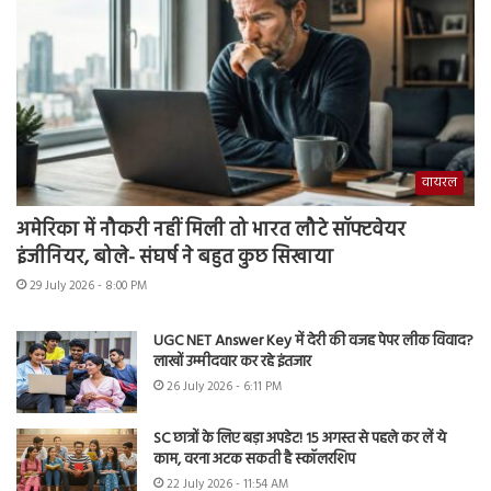
वायरल
अमेरिका में नौकरी नहीं मिली तो भारत लौटे सॉफ्टवेयर
इंजीनियर, बोले- संघर्ष ने बहुत कुछ सिखाया
29 July 2026 - 8:00 PM
UGC NET Answer Key में देरी की वजह पेपर लीक विवाद?
लाखों उम्मीदवार कर रहे इंतजार
26 July 2026 - 6:11 PM
SC छात्रों के लिए बड़ा अपडेट! 15 अगस्त से पहले कर लें ये
काम, वरना अटक सकती है स्कॉलरशिप
22 July 2026 - 11:54 AM