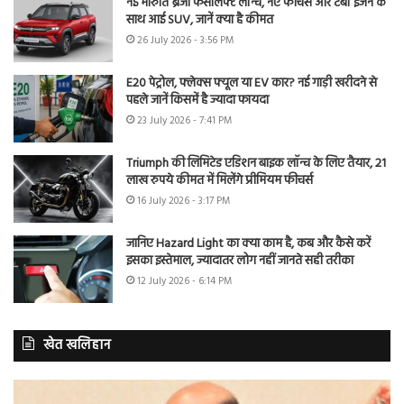
नई मारुति ब्रेजा फेसलिफ्ट लॉन्च, नए फीचर्स और टर्बो इंजन के
साथ आई SUV, जानें क्या है कीमत
26 July 2026 - 3:56 PM
E20 पेट्रोल, फ्लेक्स फ्यूल या EV कार? नई गाड़ी खरीदने से
पहले जानें किसमें है ज्यादा फायदा
23 July 2026 - 7:41 PM
Triumph की लिमिटेड एडिशन बाइक लॉन्च के लिए तैयार, 21
लाख रुपये कीमत में मिलेंगे प्रीमियम फीचर्स
16 July 2026 - 3:17 PM
जानिए Hazard Light का क्या काम है, कब और कैसे करें
इसका इस्तेमाल, ज्यादातर लोग नहीं जानते सही तरीका
12 July 2026 - 6:14 PM
खेत खलिहान