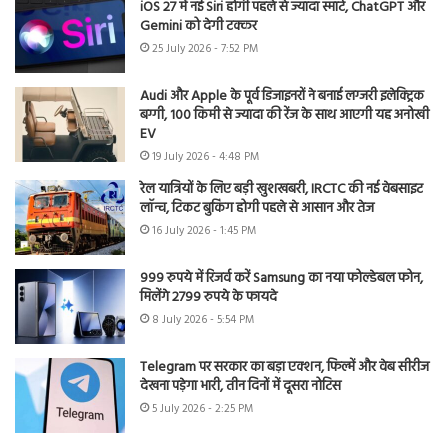
iOS 27 में नई Siri होगी पहले से ज्यादा स्मार्ट, ChatGPT और
Gemini को देगी टक्कर
25 July 2026 - 7:52 PM
Audi और Apple के पूर्व डिजाइनरों ने बनाई लग्जरी इलेक्ट्रिक
बग्गी, 100 किमी से ज्यादा की रेंज के साथ आएगी यह अनोखी
EV
19 July 2026 - 4:48 PM
रेल यात्रियों के लिए बड़ी खुशखबरी, IRCTC की नई वेबसाइट
लॉन्च, टिकट बुकिंग होगी पहले से आसान और तेज
16 July 2026 - 1:45 PM
999 रुपये में रिजर्व करें Samsung का नया फोल्डेबल फोन,
मिलेंगे 2799 रुपये के फायदे
8 July 2026 - 5:54 PM
Telegram पर सरकार का बड़ा एक्शन, फिल्में और वेब सीरीज
देखना पड़ेगा भारी, तीन दिनों में दूसरा नोटिस
5 July 2026 - 2:25 PM