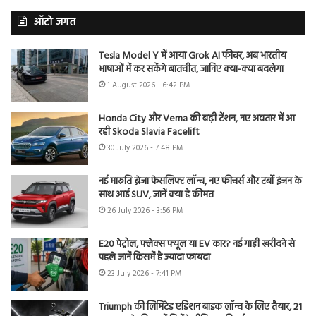
ऑटो जगत
Tesla Model Y में आया Grok AI फीचर, अब भारतीय
भाषाओं में कर सकेंगे बातचीत, जानिए क्या-क्या बदलेगा
1 August 2026 - 6:42 PM
Honda City और Verna की बढ़ी टेंशन, नए अवतार में आ
रही Skoda Slavia Facelift
30 July 2026 - 7:48 PM
नई मारुति ब्रेजा फेसलिफ्ट लॉन्च, नए फीचर्स और टर्बो इंजन के
साथ आई SUV, जानें क्या है कीमत
26 July 2026 - 3:56 PM
E20 पेट्रोल, फ्लेक्स फ्यूल या EV कार? नई गाड़ी खरीदने से
पहले जानें किसमें है ज्यादा फायदा
23 July 2026 - 7:41 PM
Triumph की लिमिटेड एडिशन बाइक लॉन्च के लिए तैयार, 21