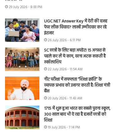
29 July 2026 - 8:00 PM
UGC NET Answer Key में देरी की वजह
पेपर लीक विवाद? लाखों उम्मीदवार कर रहे
इंतजार
26 July 2026 - 6:11 PM
SC छात्रों के लिए बड़ा अपडेट! 15 अगस्त से
पहले कर लें ये काम, वरना अटक सकती है
स्कॉलरशिप
22 July 2026 - 11:54 AM
नीट परीक्षा में सफलता “शिक्षा क्रांति” के
व्यापक प्रभाव को उजागर करती है: शिक्षा मंत्री
बैंस
20 July 2026 - 11:43 AM
1715 में शुरू हुआ भारत का सबसे पुराना स्कूल,
300 साल बाद भी दे रहा है हजारों छात्रों को
शिक्षा
19 July 2026 - 7:14 PM