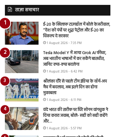
ताज़ा समाचार
ई-20 के खिलाफ टाउनहॉल में बोले केजरीवाल,
‘‘देश को पंपों पर शुद्ध पेट्रोल और ई-20 का
विकल्प दे सरकार
1 August 2026 - 7:35 PM
Tesla Model Y में आया Grok AI फीचर,
अब भारतीय भाषाओं में कर सकेंगे बातचीत,
जानिए क्या-क्या बदलेगा
1 August 2026 - 6:42 PM
श्रीलंका दौरे से पहले टीम इंडिया के वॉर्म-अप
मैच में बदलाव, अब इतने दिन का होगा
मुकाबला
1 August 2026 - 6:11 PM
वंदे भारत की तारीफ पर घिरे सोनम वांगचुक ने
दिया करारा जवाब, बोले- सही को सही कहेंगे
और…
1 August 2026 - 5:57 PM