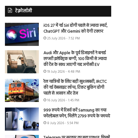
टेक्नोलॉजी
iOS 27 में नई Siri होगी पहले से ज्यादा स्मार्ट,
ChatGPT और Gemini को देगी टक्कर
25 July 2026 - 7:52 PM
Audi और Apple के पूर्व डिजाइनरों ने बनाई
लग्जरी इलेक्ट्रिक बग्गी, 100 किमी से ज्यादा
की रेंज के साथ आएगी यह अनोखी EV
19 July 2026 - 4:48 PM
रेल यात्रियों के लिए बड़ी खुशखबरी, IRCTC
की नई वेबसाइट लॉन्च, टिकट बुकिंग होगी
पहले से आसान और तेज
16 July 2026 - 1:45 PM
999 रुपये में रिजर्व करें Samsung का नया
फोल्डेबल फोन, मिलेंगे 2799 रुपये के फायदे
8 July 2026 - 5:54 PM
Telegram पर सरकार का बड़ा एक्शन, फिल्में