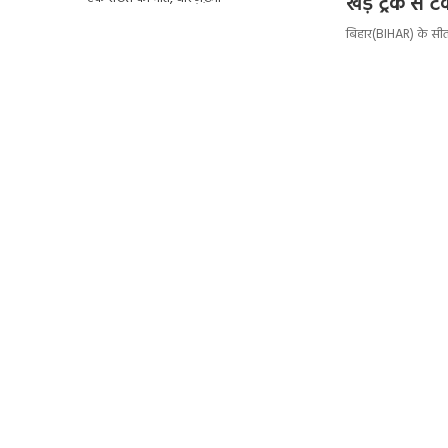
खड़े ट्रक से 
बिहार(BIHAR) के सीताम