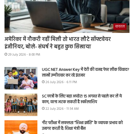
वायरल
अमेरिका में नौकरी नहीं मिली तो भारत लौटे सॉफ्टवेयर
इंजीनियर, बोले- संघर्ष ने बहुत कुछ सिखाया
29 July 2026 - 8:00 PM
UGC NET Answer Key में देरी की वजह पेपर लीक विवाद?
लाखों उम्मीदवार कर रहे इंतजार
26 July 2026 - 6:11 PM
SC छात्रों के लिए बड़ा अपडेट! 15 अगस्त से पहले कर लें ये
काम, वरना अटक सकती है स्कॉलरशिप
22 July 2026 - 11:54 AM
नीट परीक्षा में सफलता “शिक्षा क्रांति” के व्यापक प्रभाव को
उजागर करती है: शिक्षा मंत्री बैंस