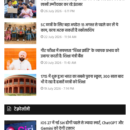
लाखों उम्मीदवार कर रहे इंतजार
26 July 2026 - 6:11 PM
SC छात्रों के लिए बड़ा अपडेट! 15 अगस्त से पहले कर लें ये
काम, वरना अटक सकती है स्कॉलरशिप
22 July 2026 - 11:54 AM
नीट परीक्षा में सफलता “शिक्षा क्रांति” के व्यापक प्रभाव को
उजागर करती है: शिक्षा मंत्री बैंस
20 July 2026 - 11:43 AM
1715 में शुरू हुआ भारत का सबसे पुराना स्कूल, 300 साल बाद
भी दे रहा है हजारों छात्रों को शिक्षा
19 July 2026 - 7:14 PM
टेक्नोलॉजी
iOS 27 में नई Siri होगी पहले से ज्यादा स्मार्ट, ChatGPT और
Gemini को देगी टक्कर