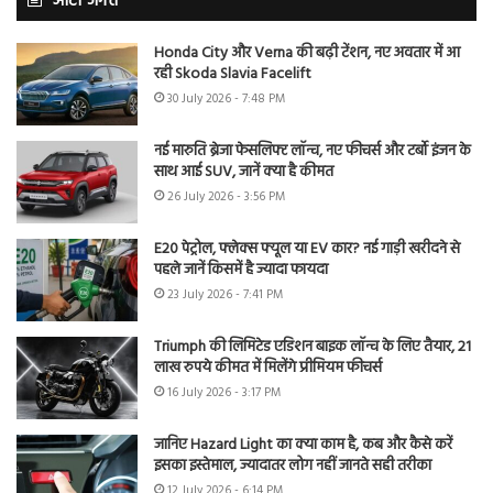
ऑटो जगत
Honda City और Verna की बढ़ी टेंशन, नए अवतार में आ
रही Skoda Slavia Facelift
30 July 2026 - 7:48 PM
नई मारुति ब्रेजा फेसलिफ्ट लॉन्च, नए फीचर्स और टर्बो इंजन के
साथ आई SUV, जानें क्या है कीमत
26 July 2026 - 3:56 PM
E20 पेट्रोल, फ्लेक्स फ्यूल या EV कार? नई गाड़ी खरीदने से
पहले जानें किसमें है ज्यादा फायदा
23 July 2026 - 7:41 PM
Triumph की लिमिटेड एडिशन बाइक लॉन्च के लिए तैयार, 21
लाख रुपये कीमत में मिलेंगे प्रीमियम फीचर्स
16 July 2026 - 3:17 PM
जानिए Hazard Light का क्या काम है, कब और कैसे करें
इसका इस्तेमाल, ज्यादातर लोग नहीं जानते सही तरीका
12 July 2026 - 6:14 PM