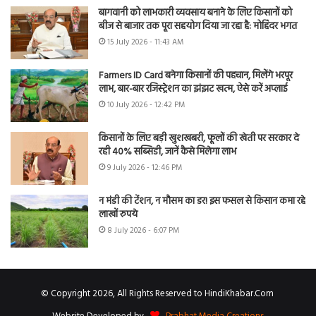
बागवानी को लाभकारी व्यवसाय बनाने के लिए किसानों को
बीज से बाजार तक पूरा सहयोग दिया जा रहा है: मोहिंदर भगत
15 July 2026 - 11:43 AM
Farmers ID Card बनेगा किसानों की पहचान, मिलेंगे भरपूर
लाभ, बार-बार रजिस्ट्रेशन का झंझट खत्म, ऐसे करें अप्लाई
10 July 2026 - 12:42 PM
किसानों के लिए बड़ी खुशखबरी, फूलों की खेती पर सरकार दे
रही 40% सब्सिडी, जानें कैसे मिलेगा लाभ
9 July 2026 - 12:46 PM
न मंडी की टेंशन, न मौसम का डर! इस फसल से किसान कमा रहे
लाखों रुपये
8 July 2026 - 6:07 PM
© Copyright 2026, All Rights Reserved to HindiKhabar.Com