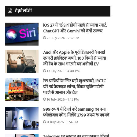
टेक्नोलॉजी
iOS 27 में नई Siri होगी पहले से ज्यादा स्मार्ट,
ChatGPT और Gemini को देगी टक्कर
25 July 2026 - 7:52 PM
Audi और Apple के पूर्व डिजाइनरों ने बनाई
लग्जरी इलेक्ट्रिक बग्गी, 100 किमी से ज्यादा
की रेंज के साथ आएगी यह अनोखी EV
19 July 2026 - 4:48 PM
रेल यात्रियों के लिए बड़ी खुशखबरी, IRCTC
की नई वेबसाइट लॉन्च, टिकट बुकिंग होगी
पहले से आसान और तेज
16 July 2026 - 1:45 PM
999 रुपये में रिजर्व करें Samsung का नया
फोल्डेबल फोन, मिलेंगे 2799 रुपये के फायदे
8 July 2026 - 5:54 PM
Telegram पर सरकार का बड़ा एक्शन, फिल्में