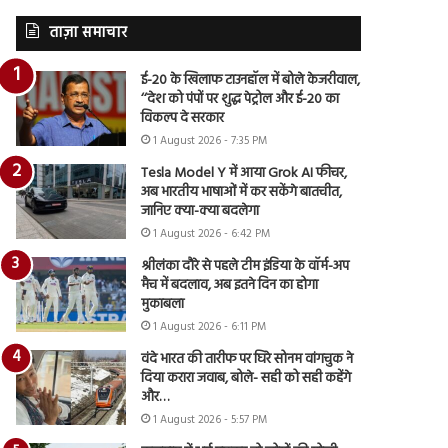
ताज़ा समाचार
ई-20 के खिलाफ टाउनहॉल में बोले केजरीवाल,
‘‘देश को पंपों पर शुद्ध पेट्रोल और ई-20 का
विकल्प दे सरकार
1 August 2026 - 7:35 PM
Tesla Model Y में आया Grok AI फीचर,
अब भारतीय भाषाओं में कर सकेंगे बातचीत,
जानिए क्या-क्या बदलेगा
1 August 2026 - 6:42 PM
श्रीलंका दौरे से पहले टीम इंडिया के वॉर्म-अप
मैच में बदलाव, अब इतने दिन का होगा
मुकाबला
1 August 2026 - 6:11 PM
वंदे भारत की तारीफ पर घिरे सोनम वांगचुक ने
दिया करारा जवाब, बोले- सही को सही कहेंगे
और…
1 August 2026 - 5:57 PM