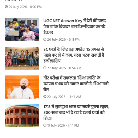
29 July 2026 - 8:00 PM
UGC NET Answer Key में देरी की वजह
पेपर लीक विवाद? लाखों उम्मीदवार कर रहे
इंतजार
26 July 2026 - 6:11 PM
SC छात्रों के लिए बड़ा अपडेट! 15 अगस्त से
पहले कर लें ये काम, वरना अटक सकती है
स्कॉलरशिप
22 July 2026 - 11:54 AM
नीट परीक्षा में सफलता “शिक्षा क्रांति” के
व्यापक प्रभाव को उजागर करती है: शिक्षा मंत्री
बैंस
20 July 2026 - 11:43 AM
1715 में शुरू हुआ भारत का सबसे पुराना स्कूल,
300 साल बाद भी दे रहा है हजारों छात्रों को
शिक्षा
19 July 2026 - 7:14 PM