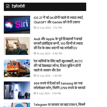
टेक्नोलॉजी
iOS 27 में नई Siri होगी पहले से ज्यादा स्मार्ट,
ChatGPT और Gemini को देगी टक्कर
25 July 2026 - 7:52 PM
Audi और Apple के पूर्व डिजाइनरों ने बनाई
लग्जरी इलेक्ट्रिक बग्गी, 100 किमी से ज्यादा
की रेंज के साथ आएगी यह अनोखी EV
19 July 2026 - 4:48 PM
रेल यात्रियों के लिए बड़ी खुशखबरी, IRCTC
की नई वेबसाइट लॉन्च, टिकट बुकिंग होगी
पहले से आसान और तेज
16 July 2026 - 1:45 PM
999 रुपये में रिजर्व करें Samsung का नया
फोल्डेबल फोन, मिलेंगे 2799 रुपये के फायदे
8 July 2026 - 5:54 PM
Telegram पर सरकार का बड़ा एक्शन, फिल्में