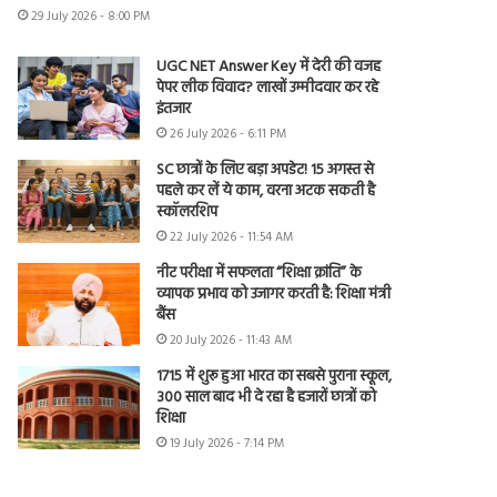
29 July 2026 - 8:00 PM
UGC NET Answer Key में देरी की वजह
पेपर लीक विवाद? लाखों उम्मीदवार कर रहे
इंतजार
26 July 2026 - 6:11 PM
SC छात्रों के लिए बड़ा अपडेट! 15 अगस्त से
पहले कर लें ये काम, वरना अटक सकती है
स्कॉलरशिप
22 July 2026 - 11:54 AM
नीट परीक्षा में सफलता “शिक्षा क्रांति” के
व्यापक प्रभाव को उजागर करती है: शिक्षा मंत्री
बैंस
20 July 2026 - 11:43 AM
1715 में शुरू हुआ भारत का सबसे पुराना स्कूल,
300 साल बाद भी दे रहा है हजारों छात्रों को
शिक्षा
19 July 2026 - 7:14 PM