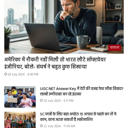
वायरल
अमेरिका में नौकरी नहीं मिली तो भारत लौटे सॉफ्टवेयर
इंजीनियर, बोले- संघर्ष ने बहुत कुछ सिखाया
29 July 2026 - 8:00 PM
UGC NET Answer Key में देरी की वजह पेपर लीक विवाद?
लाखों उम्मीदवार कर रहे इंतजार
26 July 2026 - 6:11 PM
SC छात्रों के लिए बड़ा अपडेट! 15 अगस्त से पहले कर लें ये
काम, वरना अटक सकती है स्कॉलरशिप
22 July 2026 - 11:54 AM