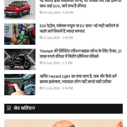
नई मारुति ब्रेजा फेसलिफ्ट लॉन्च, नए फीचर्स और टर्बो इंजन के
साथ आई SUV, जानें क्या है कीमत
26 July 2026 - 3:56 PM
E20 पेट्रोल, फ्लेक्स फ्यूल या EV कार? नई गाड़ी खरीदने से
पहले जानें किसमें है ज्यादा फायदा
23 July 2026 - 7:41 PM
Triumph की लिमिटेड एडिशन बाइक लॉन्च के लिए तैयार, 21
लाख रुपये कीमत में मिलेंगे प्रीमियम फीचर्स
16 July 2026 - 3:17 PM
जानिए Hazard Light का क्या काम है, कब और कैसे करें
इसका इस्तेमाल, ज्यादातर लोग नहीं जानते सही तरीका
12 July 2026 - 6:14 PM
खेत खलिहान