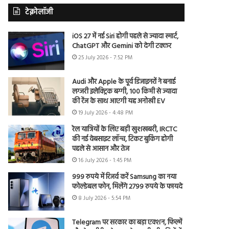
टेक्नोलॉजी
iOS 27 में नई Siri होगी पहले से ज्यादा स्मार्ट,
ChatGPT और Gemini को देगी टक्कर
25 July 2026 - 7:52 PM
Audi और Apple के पूर्व डिजाइनरों ने बनाई
लग्जरी इलेक्ट्रिक बग्गी, 100 किमी से ज्यादा
की रेंज के साथ आएगी यह अनोखी EV
19 July 2026 - 4:48 PM
रेल यात्रियों के लिए बड़ी खुशखबरी, IRCTC
की नई वेबसाइट लॉन्च, टिकट बुकिंग होगी
पहले से आसान और तेज
16 July 2026 - 1:45 PM
999 रुपये में रिजर्व करें Samsung का नया
फोल्डेबल फोन, मिलेंगे 2799 रुपये के फायदे
8 July 2026 - 5:54 PM
Telegram पर सरकार का बड़ा एक्शन, फिल्में