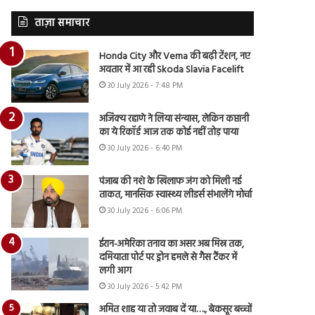
ताज़ा समाचार
Honda City और Verna की बढ़ी टेंशन, नए
अवतार में आ रही Skoda Slavia Facelift
30 July 2026 - 7:48 PM
अजिंक्य रहाणे ने लिया संन्यास, लेकिन कप्तानी
का ये रिकॉर्ड आज तक कोई नहीं तोड़ पाया
30 July 2026 - 6:40 PM
पंजाब की नशे के खिलाफ जंग को मिली नई
ताकत, मानसिक स्वास्थ्य लीडर्स संभालेंगे मोर्चा
30 July 2026 - 6:06 PM
ईरान-अमेरिका तनाव का असर अब मिस्र तक,
दमियाता पोर्ट पर ड्रोन हमले से गैस टैंकर में
लगी आग
30 July 2026 - 5:42 PM
अमित शाह या तो जवाब दें या…., बेकसूर बच्चों