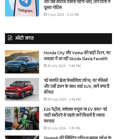
और वेब सीरीज देखना पड़ेगा भारी, तीन दिनों में
दूसरा नोटिस
5 July 2026 - 2:25 PM
ऑटो जगत
Honda City और Verna की बढ़ी टेंशन, नए
अवतार में आ रही Skoda Slavia Facelift
30 July 2026 - 7:48 PM
नई मारुति ब्रेजा फेसलिफ्ट लॉन्च, नए फीचर्स
और टर्बो इंजन के साथ आई SUV, जानें क्या है
कीमत
26 July 2026 - 3:56 PM
E20 पेट्रोल, फ्लेक्स फ्यूल या EV कार? नई
गाड़ी खरीदने से पहले जानें किसमें है ज्यादा
फायदा
23 July 2026 - 7:41 PM
Triumph की लिमिटेड एडिशन बाइक लॉन्च के