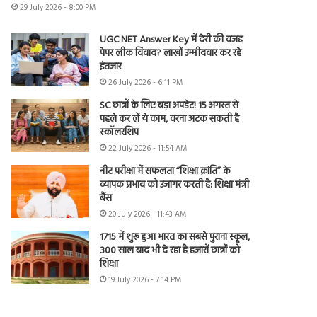
29 July 2026 - 8:00 PM
UGC NET Answer Key में देरी की वजह
पेपर लीक विवाद? लाखों उम्मीदवार कर रहे
इंतजार
26 July 2026 - 6:11 PM
SC छात्रों के लिए बड़ा अपडेट! 15 अगस्त से
पहले कर लें ये काम, वरना अटक सकती है
स्कॉलरशिप
22 July 2026 - 11:54 AM
नीट परीक्षा में सफलता “शिक्षा क्रांति” के
व्यापक प्रभाव को उजागर करती है: शिक्षा मंत्री
बैंस
20 July 2026 - 11:43 AM
1715 में शुरू हुआ भारत का सबसे पुराना स्कूल,
300 साल बाद भी दे रहा है हजारों छात्रों को
शिक्षा
19 July 2026 - 7:14 PM