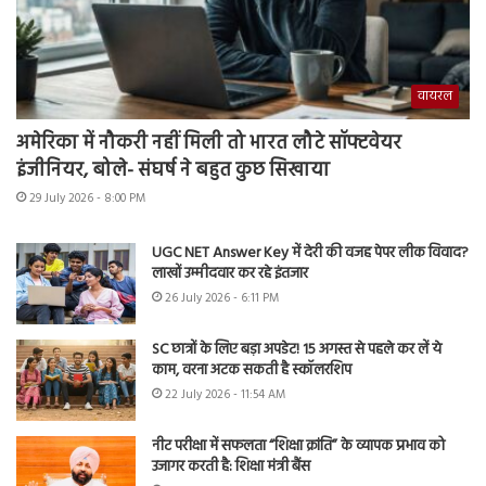
वायरल
अमेरिका में नौकरी नहीं मिली तो भारत लौटे सॉफ्टवेयर
इंजीनियर, बोले- संघर्ष ने बहुत कुछ सिखाया
29 July 2026 - 8:00 PM
UGC NET Answer Key में देरी की वजह पेपर लीक विवाद?
लाखों उम्मीदवार कर रहे इंतजार
26 July 2026 - 6:11 PM
SC छात्रों के लिए बड़ा अपडेट! 15 अगस्त से पहले कर लें ये
काम, वरना अटक सकती है स्कॉलरशिप
22 July 2026 - 11:54 AM
नीट परीक्षा में सफलता “शिक्षा क्रांति” के व्यापक प्रभाव को
उजागर करती है: शिक्षा मंत्री बैंस