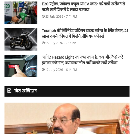
E20 पेट्रोल, फ्लेक्स फ्यूल या EV कार? नई गाड़ी खरीदने से
पहले जानें किसमें है ज्यादा फायदा
23 July 2026 - 7:41 PM
Triumph की लिमिटेड एडिशन बाइक लॉन्च के लिए तैयार, 21
लाख रुपये कीमत में मिलेंगे प्रीमियम फीचर्स
16 July 2026 - 3:17 PM
जानिए Hazard Light का क्या काम है, कब और कैसे करें
इसका इस्तेमाल, ज्यादातर लोग नहीं जानते सही तरीका
12 July 2026 - 6:14 PM
खेत खलिहान